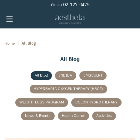
ติดต่อ
02-127-0475
Home
All Blog
All Blog
All Blog
INDIBA
EMSCULPT
HYPERBARIC OXYGEN THERAPY (HBOT)
WEIGHT LOSS PROGRAM
COLON HYDROTHERAPY
News & Events
Health Corner
Activities