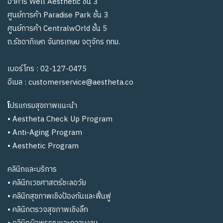
อาคาร Well Aesthetic ชั้น 3
ศูนย์การค้า Paradise Park ชั้น 3
ศูนย์การค้า CentralwOrld ชั้น 5
ถ.รัชดาภิเษก จันทรเกษม จตุจักร กทม.
เบอร์โทร :
02-127-0475
อีเมล :
customerservice@aestheta.co
โ
ปรแกรมสุขภาพแนะนำ
•
Aestheta Check Up Program
•
Anti-Aging Program
•
Aesthetic Program
คลินิกและบริการ
•
คลินิกเวชศาสตร์ชะลอวัย
• คลินิกสุขภาพเชิงป้องกันและฟื้นฟู
•
คลินิกตรวจสุขภาพเชิงลึก