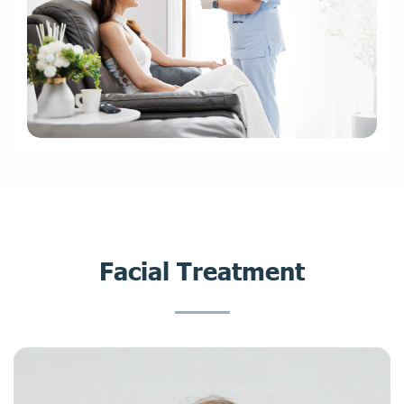
F
a
c
i
a
l
T
r
e
a
t
m
e
n
t