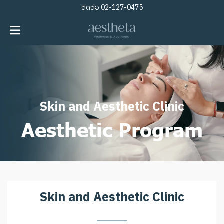
ติดต่อ
02-127-0475
S
k
i
n
a
n
d
A
e
s
t
h
e
t
i
c
C
l
i
n
i
c
Aesthetic Program
S
k
i
n
a
n
d
A
e
s
t
h
e
t
i
c
C
l
i
n
i
c