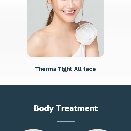
Therma Tight All face
B
o
d
y
T
r
e
a
t
m
e
n
t