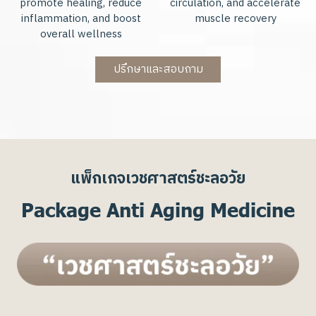
promote healing, reduce
circulation, and accelerate
inflammation, and boost
muscle recovery
overall wellness
ปรึกษาและสอบถาม
แพ็กเกจเวชศาสตร์ชะลอวัย
P
a
c
k
a
g
e
A
n
t
i
A
g
i
n
g
M
e
d
i
c
i
n
e