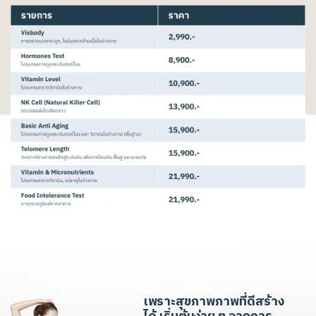
เ
พ
ร
า
ะ
สุ
ข
ภ
า
พ
ภ
า
พ
ที่
ดี
ส
ร้
า
ง