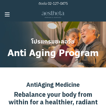
ติดต่อ
02-127-0475
โ
ป
ร
แ
ก
ร
ม
ช
ะ
ล
อ
วั
ย
Anti Aging Program
A
n
t
i
A
g
i
n
g
M
e
d
i
c
i
n
e
R
e
b
a
l
a
n
c
e
y
o
u
r
b
o
d
y
f
r
o
m
w
i
t
h
i
n
f
o
r
a
h
e
a
l
t
h
i
e
r
,
r
a
d
i
a
n
t