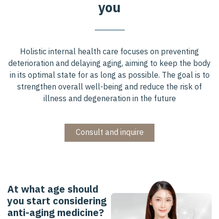
y
o
u
Holistic internal health care focuses on preventing
deterioration and delaying aging, aiming to keep the body
in its optimal state for as long as possible. The goal is to
strengthen overall well-being and reduce the risk of
illness and degeneration in the future
Consult and inquire
A
t
w
h
a
t
a
g
e
s
h
o
u
l
d
y
o
u
s
t
a
r
t
c
o
n
s
i
d
e
r
i
n
g
a
n
t
i
-
a
g
i
n
g
m
e
d
i
c
i
n
e
?