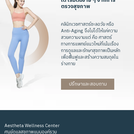
ไ
ด้
เ
ริ่
ม
ต้
น
ง่
า
ย
ๆ
จ
า
ก
ก
า
ร
ต
ร
ว
จ
สุ
ข
ภ
า
พ
คลินิกเวชศาสตร์ชะลอวัย หรือ
Anti-Aging จึงไม่ได้ให้แค่ความ
สวยความงามแต่ คือ ศาสตร์
ทางการแพทย์แนวใหม่ที่เน้นเรื่อง
การดูแลและรักษาสุขภาพเป็นหลัก
เพื่อฟื้นฟูและสร้างความสมดุลใน
ร่างกาย
ปรึกษาและสอบถาม
Aestheta Wellness Center
ศูนย์ดูแลสุขภาพแบบองค์รวม