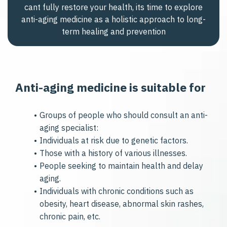
cant fully restore your health, its time to explore
anti-aging medicine as a holistic approach to long-
term healing and prevention
A
n
t
i
-
a
g
i
n
g
m
e
d
i
c
i
n
e
i
s
s
u
i
t
a
b
l
e
f
o
r
Groups of people who should consult an anti-
aging specialist:
Individuals at risk due to genetic factors.
Those with a history of various illnesses.
People seeking to maintain health and delay
aging.
Individuals with chronic conditions such as
obesity, heart disease, abnormal skin rashes,
chronic pain, etc.