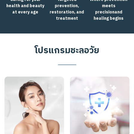
health and beauty
prevention,
meets
at every age
restoration, and
precisionand
treatment
healing begins
โ
ป
ร
แ
ก
ร
ม
ช
ะ
ล
อ
วั
ย