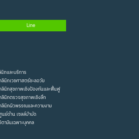
Line
ินิกและบริการ
คลินิกเวชศาสตร์ชะลอวัย
คลินิกสุขภาพเชิงป้องกันและฟื้นฟู
คลินิกตรวจสุขภาพเชิงลึก
คลินิกผิวพรรณและความงาม
ศูนย์ด้าน เซลล์บำบัด
วิตามินเฉพาะบุคคล