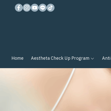
Home
Aestheta Check Up Program
Anti