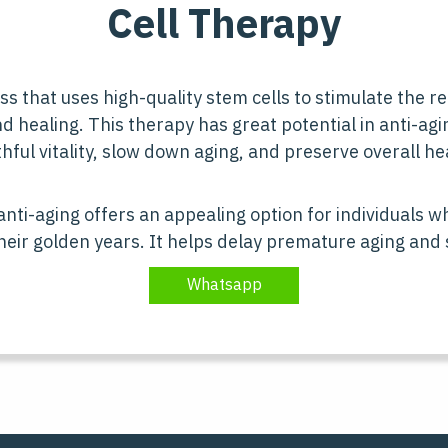
C
e
l
l
T
h
e
r
a
p
y
ss that uses high-quality stem cells to stimulate the re
d healing. This therapy has great potential in anti-ag
hful vitality, slow down aging, and preserve overall he
 anti-aging offers an appealing option for individuals w
o their golden years. It helps delay premature aging an
Whatsapp