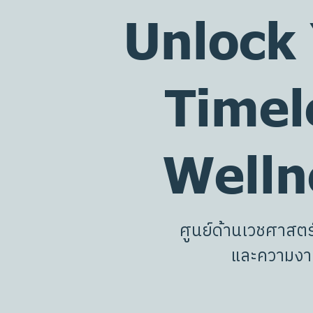
Unlock
Timel
Welln
ศู
น
ย์
ด้
า
น
เ
ว
ช
ศ
า
ส
ต
ร
แ
ล
ะ
ค
ว
า
ม
ง
า