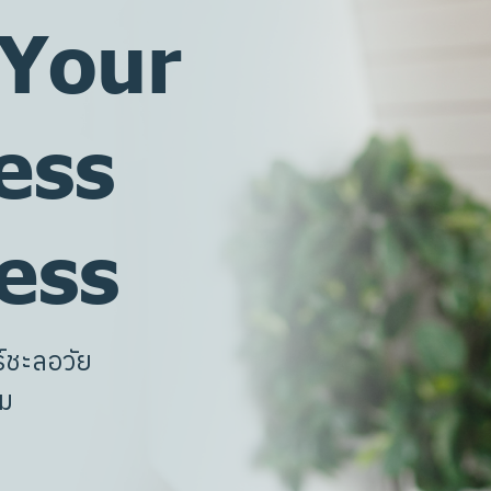
 Your
ess
ess
์
ช
ะ
ล
อ
วั
ย
ม