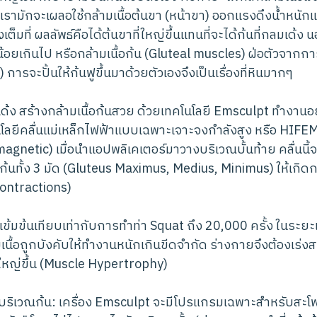
เรามักจะเผลอใช้กล้ามเนื้อต้นขา (หน้าขา) ออกแรงดึงน้ำหนักแท
ต็มที่ ผลลัพธ์คือได้ต้นขาที่ใหญ่ขึ้นแทนที่จะได้ก้นที่กลมเด้ง 
้อยเกินไป หรือกล้ามเนื้อก้น (Gluteal muscles) ฝ่อตัวจากก
การจะปั้นให้ก้นฟูขึ้นมาด้วยตัวเองจึงเป็นเรื่องที่หินมากๆ
นเด้ง สร้างกล้ามเนื้อก้นสวย ด้วยเทคโนโลยี Emsculpt ทำงานอ
โลยีคลื่นแม่เหล็กไฟฟ้าแบบเฉพาะเจาะจงกำลังสูง หรือ HIFE
gnetic) เมื่อนำแอปพลิเคเตอร์มาวางบริเวณบั้นท้าย คลื่นนี้
อก้นทั้ง 3 มัด (Gluteus Maximus, Medius, Minimus) ให้เกิด
ontractions)
เข้มข้นเทียบเท่ากับการทำท่า Squat ถึง 20,000 ครั้ง ในระยะ
ามเนื้อถูกบังคับให้ทำงานหนักเกินขีดจำกัด ร่างกายจึงต้องเร่งส
ใหญ่ขึ้น (Muscle Hypertrophy)
ริเวณก้น: เครื่อง Emsculpt จะมีโปรแกรมเฉพาะสำหรับสะโพก 