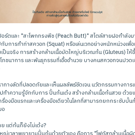
่นสปอร์ตและ "สะโพกทรงพีช (Peach Butt)" สไตล์สายฝอกำลัง
กับการทำท่าสควอท (Squat) หรือเล่นเวทอย่างหนักหน่วงเพื่อหวั
ป็นจริง การสร้างกล้ามเนื้อมัดใหญ่บริเวณก้น (Gluteus) ให้ข
ินัย โภชนาการ และพันธุกรรมที่เอื้ออำนวย บางคนสควอทจนปวดเ
ง
ทางลัดที่ปลอดภัยและเห็นผลลัพธ์ชัดเจน นวัตกรรมทางกา
ไปทำความรู้จักกับการ ปั้นก้นเด้ง สร้างกล้ามเนื้อก้นสวย ด้วย
เครื่องมือแรกและเครื่องมือเดียวในโลกที่สามารถยกกระชับบั้น
หมอ
แต่ก้นก็ยังไม่เด้ง?
่เวลาพยายามปั้นก้นด้วยตัวเอง คือการ "โฟกัสกล้ามเนื้อผิด