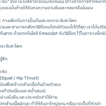
ระชับ" โดย ไม่ไปสลายไขมันบริเวณนั้น (ต่างจากการทำที่หน้าท
ลุ่มของบั้นท้ายให้ยังคงความอวบอิ่มและกลมกลึงนั่นเอง
: ทางเลือกในการปั้นก้นและยกกระชับสะโพก
รวมและสามารถเลือกวิธีที่ตอบโจทย์ตัวเองได้ดีที่สุด เราได้เปรี
้อก้นสวย ด้วยเทคโนโลยี Emsculpt กับวิธีอื่นๆ ไว้ในตารางนี้ครั
กกระชับสะโพก
้สึก
ำกัด
Squat / Hip Thrust)
ักเพื่อสร้างกล้ามเนื้อก้นด้วยตัวเอง
้องทำต่อเนื่องและสม่ำเสมอ)
่างยั่งยืน และประหยัดค่าใช้จ่าย
สกล้ามเนื้อผิดจุด ทำให้ต้นขาใหญ่แทน หรือบาดเจ็บที่หัวเข่า