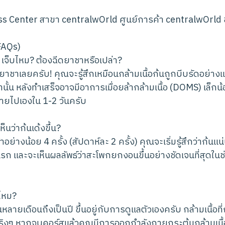
s Center สาขา centralwOrld ศูนย์การค้า centralwOrld ช
FAQs)
น เจ็บไหม? ต้องฉีดยาชาหรือเปล่า?
ใช้ยาชาเลยครับ! คุณจะรู้สึกเหมือนกล้ามเนื้อก้นถูกบีบรัดอย
นั้น หลังทำเสร็จอาจมีอาการเมื่อยล้ากล้ามเนื้อ (DOMS) เล็กน้
หายไปเองใน 1-2 วันครับ
ห็นว่าก้นเด้งขึ้น?
ย่างน้อย 4 ครั้ง (สัปดาห์ละ 2 ครั้ง) คุณจะเริ่มรู้สึกว่าก้นแน
งแรก และจะเห็นผลลัพธ์ว่าสะโพกยกงอนขึ้นอย่างชัดเจนที่สุดในช
รไหม?
หลายเดือนถึงเป็นปี ขึ้นอยู่กับการดูแลตัวเองครับ กล้ามเนื้อที่
ริงๆ หากจบคอร์สแล้วคุณมีการออกกำลังกายกระตุ้นกล้ามเนื้