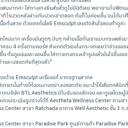
กก้นแฟบใส่ยีนส์ไม่สวย สู่บั้นท้ายทรงพีช
ฟบมากค่ะ ใส่กางเกงยีนส์แล้วดูไม่มีมิติเลย พยายามไปฟิตเน
ำทีไรปวดหลังล่างกับปวดเข่าตลอด ก้นก็ไม่ค่อยขึ้น จนได้มาศึ
มเนื้อก้นสวย ด้วยเทคโนโลยี Emsculpt เลยตัดสินใจลองทำดูค่ะ
กใหม่มาก เครื่องมันดูดๆ บีบๆ กล้ามเนื้อก้นเราแบบทรงพลังม
อทำครบ 4 ครั้งตามคอร์ส สังเกตตัวเองในกระจกเลยว่าช่วงรอย
้น ก้นดูแน่นและงอนขึ้น ใส่กางเกงทรงเข้ารูปแล้วมั่นใจขึ้นเยอะเ
มค่าและปลอดภัยที่สุดแล้ว"
่นสวยด้วย Emsculpt เครื่องแท้ มาตรฐานสากล
กรดบั้นท้ายให้งอนงามอย่างปลอดภัย แนะนำให้เลือกคลินิกที่ใ
ากบริษัท BTL Aesthetics มีใบรับรองชัดเจน และดูแลโดยผู้
กจประเมินรูปร่างได้ที่ Aestheta Wellness Center ตามสาข
s Center สาขา Ratchada อาคาร Well Aesthetic ชั้น 3 ถ.ร
s Center สาขา Paradise Park ศูนย์การค้า Paradise Park