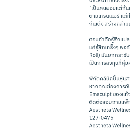
ประสบการณ์ตรง: จา
"เป็นคนผอมแต่ก้นแ
ตามเทรนเนอร์ แต่ท
ก้นเด้ง สร้างกล้า
ตอนทำคือรู้สึกแปล
แค่รู้สึกเกร็งๆ พ
Roll) มันยกกระชับขึ
เป็นการลงทุนที่คุ้
พิกัดคลินิกปั้นหุ
หากคุณต้องการอัปเ
Emsculpt ของแท้จ
ติดต่อสอบถามแพ็กเ
Aestheta Wellnes
127-0475
Aestheta Wellnes