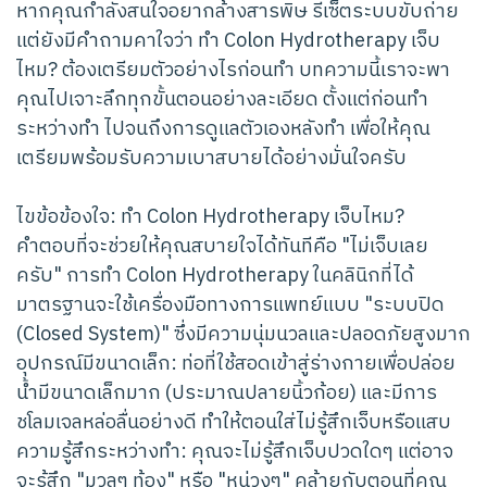
หากคุณกำลังสนใจอยากล้างสารพิษ รีเซ็ตระบบขับถ่าย
แต่ยังมีคำถามคาใจว่า ทำ Colon Hydrotherapy เจ็บ
ไหม? ต้องเตรียมตัวอย่างไรก่อนทำ บทความนี้เราจะพา
คุณไปเจาะลึกทุกขั้นตอนอย่างละเอียด ตั้งแต่ก่อนทำ
ระหว่างทำ ไปจนถึงการดูแลตัวเองหลังทำ เพื่อให้คุณ
เตรียมพร้อมรับความเบาสบายได้อย่างมั่นใจครับ
ไขข้อข้องใจ: ทำ Colon Hydrotherapy เจ็บไหม?
คำตอบที่จะช่วยให้คุณสบายใจได้ทันทีคือ "ไม่เจ็บเลย
ครับ" การทำ Colon Hydrotherapy ในคลินิกที่ได้
มาตรฐานจะใช้เครื่องมือทางการแพทย์แบบ "ระบบปิด
(Closed System)" ซึ่งมีความนุ่มนวลและปลอดภัยสูงมาก
อุปกรณ์มีขนาดเล็ก: ท่อที่ใช้สอดเข้าสู่ร่างกายเพื่อปล่อย
น้ำมีขนาดเล็กมาก (ประมาณปลายนิ้วก้อย) และมีการ
ชโลมเจลหล่อลื่นอย่างดี ทำให้ตอนใส่ไม่รู้สึกเจ็บหรือแสบ
ความรู้สึกระหว่างทำ: คุณจะไม่รู้สึกเจ็บปวดใดๆ แต่อาจ
จะรู้สึก "มวลๆ ท้อง" หรือ "หน่วงๆ" คล้ายกับตอนที่คุณ