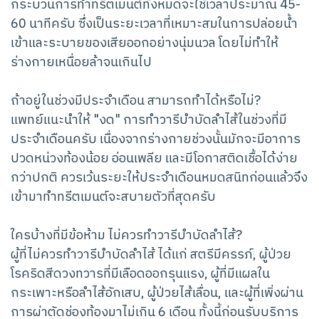
กระบวนการทำทรีตเมนต์ทั้งหมดจะใช้เวลาประมาณ 45-
60 นาทีครับ ซึ่งเป็นระยะเวลาที่เหมาะสมในการปล่อยน้ำ
เข้าและระบายของเสียออกอย่างนุ่มนวล โดยไม่ทำให้
ร่างกายเหนื่อยล้าจนเกินไป
ถ้าอยู่ในช่วงมีประจำเดือน สามารถทำได้หรือไม่?
แพทย์แนะนำให้ "งด" การทำวารีบำบัดลำไส้ในช่วงที่มี
ประจำเดือนครับ เนื่องจากร่างกายช่วงนั้นมักจะมีอาการ
ปวดหน่วงท้องน้อย อ่อนเพลีย และมีโอกาสติดเชื้อได้ง่าย
กว่าปกติ ควรเว้นระยะให้ประจำเดือนหมดสนิทก่อนแล้วจึง
เข้ามาทำทรีตเมนต์จะสบายตัวที่สุดครับ
ใครบ้างที่มีข้อห้าม ไม่ควรทำวารีบำบัดลำไส้?
ผู้ที่ไม่ควรทำวารีบำบัดลำไส้ ได้แก่ สตรีมีครรภ์, ผู้ป่วย
โรคริดสีดวงทวารที่มีเลือดออกรุนแรง, ผู้ที่มีแผลใน
กระเพาะหรือลำไส้อักเสบ, ผู้ป่วยไส้เลื่อน, และผู้ที่เพิ่งผ่าน
การผ่าตัดช่องท้องมาไม่เกิน 6 เดือน ทั้งนี้ก่อนรับบริการ