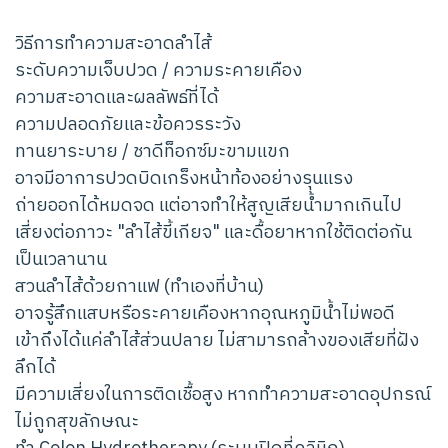
วิธีการทำความสะอาดลำไส้
ระดับความเจ็บปวด / ความระคายเคือง
ความสะอาดและผลลัพธ์ที่ได้
ความปลอดภัยและข้อควรระวัง
ทานยาระบาย / ชาดีท็อกซ์มะขามแขก
อาจมีอาการปวดบิดเกร็งหน้าท้องอย่างรุนแรง
ถ่ายออกได้หมดจด แต่อาจทำให้สูญเสียน้ำมากเกินไป
เสี่ยงต่อภาวะ "ลำไส้ขี้เกียจ" และดื้อยาหากใช้ติดต่อกัน
เป็นเวลานาน
สวนลำไส้ด้วยกาแฟ (ทำเองที่บ้าน)
อาจรู้สึกแสบหรือระคายเคืองหากอุณหภูมิน้ำไม่พอดี
เข้าถึงได้แค่ลำไส้ส่วนปลาย ไม่สามารถล้างของเสียที่ฝัง
ลึกได้
มีความเสี่ยงในการติดเชื้อสูง หากทำความสะอาดอุปกรณ์
ไม่ถูกสุขลักษณะ