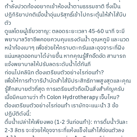
กำลังปวดท้องอยากเข้าห้องน้ำตามธรรมชาติ ซึ่งเป็น
ปฏิกิริยาปกติเมื่อน้ำอุ่นบริสุทธิ์เข้าไปกระตุ้นให้ลำไส้บีบ
ตัว
ดูแลโดยผู้เชี่ยวชาญ: ตลอดระยะเวลา 45-60 นาที จะมี
พยาบาลวิชาชีพคอยควบคุมแรงดันน้ำ อุณหภูมิ และนวด
หน้าท้องเบาๆ เพื่อช่วยให้คราบตะกรันและอุจจาระที่ฝัง
แน่นหลุดออกมาได้ง่ายขึ้น หากคุณรู้สึกอึดอัด สามารถ
แจ้งพยาบาลให้ปรับลดระดับน้ำได้ทันที
ก่อนไปคลินิก ต้องเตรียมตัวอย่างไรก่อนทำ?
เพื่อให้การทำวารีบำบัดลำไส้มีประสิทธิภาพสูงสุดและคุณ
รู้สึกสบายตัวที่สุด การเตรียมตัวถือเป็นสิ่งสำคัญครับ
เมื่อมีคนถามว่า ทำ Colon Hydrotherapy เจ็บไหม?
ต้องเตรียมตัวอย่างไรก่อนทำ เรามักจะแนะนำ 3 ข้อ
ปฏิบัติดังนี้:
ดื่มน้ำเปล่าให้เพียงพอ (1-2 วันก่อนทำ): การดื่มน้ำวันละ
2-3 ลิตร จะช่วยให้อุจจาระที่แห้งแข็งในลำไส้อ่อนตัวลง