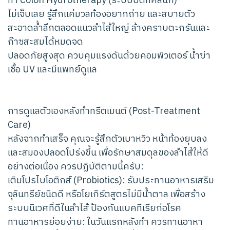
ทำ Colon Hydrotherapy (ระบบปิดที่คลินิก)
ไม่เจ็บเลย รู้สึกแค่มวลท้องอยากถ่าย และสบายตัว
สะอาดล้ำลึกตลอดแนวลำไส้ใหญ่ ล้างคราบตะกรันและ
ก๊าซสะสมได้หมดจด
ปลอดภัยสูงสุด ควบคุมแรงดันด้วยคอมพิวเตอร์ น้ำฆ่า
เชื้อ UV และมีแพทย์ดูแล
การดูแลตัวเองหลังทำทรีตเมนต์ (Post-Treatment
Care)
หลังจากทำเสร็จ คุณจะรู้สึกตัวเบาหวิว หน้าท้องยุบลง
และสมองปลอดโปร่งขึ้น เพื่อรักษาสมดุลของลำไส้ให้ดี
อย่างต่อเนื่อง ควรปฏิบัติตามนี้ครับ:
เติมโปรไบโอติกส์ (Probiotics): รับประทานอาหารเสริม
จุลินทรีย์ชนิดดี หรือโยเกิร์ตสูตรไม่มีน้ำตาล เพื่อสร้าง
ระบบนิเวศที่ดีในลำไส้ ป้องกันแบคทีเรียก่อโรค
ทานอาหารย่อยง่าย: ในวันแรกหลังทำ ควรทานอาหา