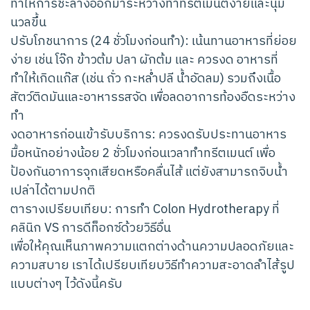
ทำให้การชะล้างออกมาระหว่างทำทรีตเมนต์ง่ายและนุ่ม
นวลขึ้น
ปรับโภชนาการ (24 ชั่วโมงก่อนทำ): เน้นทานอาหารที่ย่อย
ง่าย เช่น โจ๊ก ข้าวต้ม ปลา ผักต้ม และ ควรงด อาหารที่
ทำให้เกิดแก๊ส (เช่น ถั่ว กะหล่ำปลี น้ำอัดลม) รวมถึงเนื้อ
สัตว์ติดมันและอาหารรสจัด เพื่อลดอาการท้องอืดระหว่าง
ทำ
งดอาหารก่อนเข้ารับบริการ: ควรงดรับประทานอาหาร
มื้อหนักอย่างน้อย 2 ชั่วโมงก่อนเวลาทำทรีตเมนต์ เพื่อ
ป้องกันอาการจุกเสียดหรือคลื่นไส้ แต่ยังสามารถจิบน้ำ
เปล่าได้ตามปกติ
ตารางเปรียบเทียบ: การทำ Colon Hydrotherapy ที่
คลินิก VS การดีท็อกซ์ด้วยวิธีอื่น
เพื่อให้คุณเห็นภาพความแตกต่างด้านความปลอดภัยและ
ความสบาย เราได้เปรียบเทียบวิธีทำความสะอาดลำไส้รูป
แบบต่างๆ ไว้ดังนี้ครับ