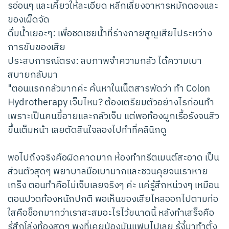
รอ่อนๆ และเคี้ยวให้ละเอียด หลีกเลี่ยงอาหารหมักดองและ
ของเผ็ดจัด
ดื่มน้ำเยอะๆ: เพื่อชดเชยน้ำที่ร่างกายสูญเสียไประหว่าง
การขับของเสีย
ประสบการณ์ตรง: ลบภาพจำความกลัว ได้ความเบา
สบายกลับมา
"ตอนแรกกลัวมากค่ะ ค้นหาในเน็ตสารพัดว่า ทำ Colon
Hydrotherapy เจ็บไหม? ต้องเตรียมตัวอย่างไรก่อนทำ
เพราะเป็นคนขี้อายและกลัวเจ็บ แต่พอท้องผูกเรื้อรังจนสิว
ขึ้นเต็มหน้า เลยตัดสินใจลองไปทำที่คลินิกดู
พอไปถึงจริงคือผิดคาดมาก ห้องทำทรีตเมนต์สะอาด เป็น
ส่วนตัวสุดๆ พยาบาลมือเบามากและชวนคุยจนเราหาย
เกร็ง ตอนทำคือไม่เจ็บเลยจริงๆ ค่ะ แค่รู้สึกหน่วงๆ เหมือน
ตอนปวดท้องหนักปกติ พอเห็นของเสียไหลออกไปตามท่อ
ใสคือช็อกมากว่าเราสะสมอะไรไว้ขนาดนี้ หลังทำเสร็จคือ
รู้สึกโล่งท้องสุดๆ พุงที่เคยป่องมันแฟบไปเลย รู้งี้มาทำตั้ง