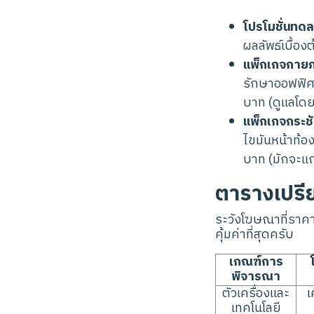
โปรโมชั่นทดล
ผลลัพธ์เบื้องต
แพ็กเกจกายภ
รักษาออฟฟิศซ
บาท (ดูแลโด
แพ็กเกจกระชั
ไขมันหน้าท้อง
บาท (มักจะแถ
ตารางเปรีย
ระวังโฆษณาที่ราคาถ
คุ้มค่าที่สุดครับ
เกณฑ์การ
พิจารณา
ตัวเครื่องและ
เ
เทคโนโลยี