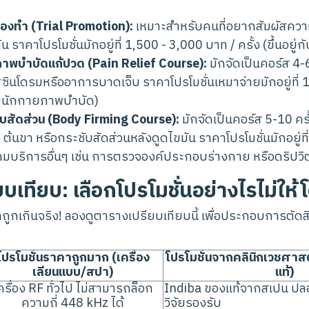
องทำ (Trial Promotion):
เหมาะสำหรับคนที่อยากสัมผัสคว
้น ราคาโปรโมชั่นมักอยู่ที่ 1,500 - 3,000 บาท / ครั้ง (ขึ้นอยู่ก
าพบำบัดแก้ปวด (Pain Relief Course):
มักจัดเป็นคอร์ส 4-6
ินโดรมหรืออาการบาดเจ็บ ราคาโปรโมชั่นเหมาจ่ายมักอยู่ที่
ยนักกายภาพบำบัด)
บสัดส่วน (Body Firming Course):
มักจัดเป็นคอร์ส 5-10 คร
 ต้นขา หรือกระชับสัดส่วนหลังดูดไขมัน ราคาโปรโมชั่นมักอยู่ท
มบริการอื่นๆ เช่น การตรวจองค์ประกอบร่างกาย หรือดริปวิ
บเทียบ: เลือกโปรโมชั่นอย่างไรไม่ใ
ูกเกินจริง! ลองดูตารางเปรียบเทียบนี้ เพื่อประกอบการตัดสินใ
โปรโมชั่นราคาถูกมาก (เครื่อง
โปรโมชั่นจากคลินิกเวชศาสต
เลียนแบบ/สปา)
แท้)
ครื่อง RF ทั่วไป ไม่สามารถล็อก
Indiba ของแท้จากสเปน ปล
ความถี่ 448 kHz ได้
วิจัยรองรับ