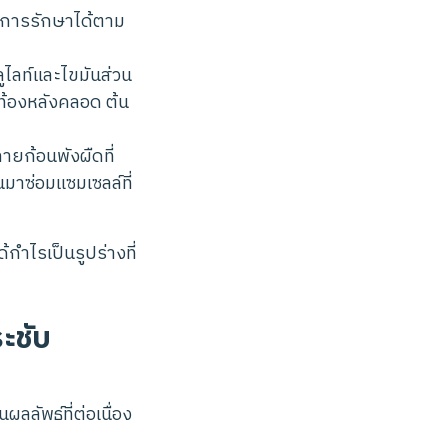
มดการรักษาได้ตาม
ูไลท์และไขมันส่วน
าท้องหลังคลอด ต้น
ยก้อนพังผืดที่
มาซ่อมแซมเซลล์ที่
้กำไรเป็นรูปร่างที่
ะชับ
ลลัพธ์ที่ต่อเนื่อง