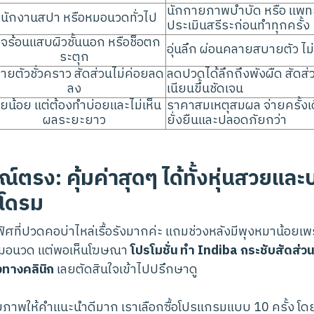
นักกายภาพบำบัด หรือ แพทย์
นักงานสปา หรือหมอนวดทั่วไป
ประเมินสรีระก่อนทำทุกครั้ง
จร้อนแสบผิวชั้นนอก หรือช็อตก
อุ่นลึก ผ่อนคลายสบายตัว ไม
ระตุก
ายตัวชั่วคราว สัดส่วนไม่ค่อยลด
ลดปวดได้ลึกถึงพังผืด สัดส่
ลง
เนียนขึ้นชัดเจน
ายน้อย แต่ต้องทำบ่อยและไม่เห็น
ราคาสมเหตุสมผล จ่ายครั้งเดี
ผลระยะยาว
ยั่งยืนและปลอดภัยกว่า
ตรง: คุ้มค่าสุดๆ ได้ทั้งหุ่นสวยแล
โดรม
ที่ปวดคอบ่าไหล่เรื้อรังมากค่ะ แถมช่วงหลังมีพุงหมาน้อยเพรา
หมอนวด แต่พอเห็นโฆษณา
โปรโมชั่น ทำ Indiba กระชับสัดส่ว
ทางคลินิก
เลยตัดสินใจเข้าไปปรึกษาดู
าพให้คำแนะนำดีมาก เราเลือกซื้อโปรแกรมแบบ 10 ครั้ง โดยแ