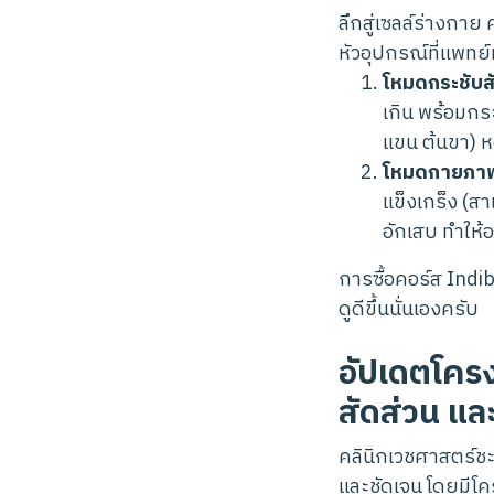
ลึกสู่เซลล์ร่างกา
หัวอุปกรณ์ที่แพทย
โหมดกระชับส
เกิน พร้อมกร
แขน ต้นขา) ห
โหมดกายภาพบ
แข็งเกร็ง (ส
อักเสบ ทำให้
การซื้อคอร์ส Indib
ดูดีขึ้นนั่นเองครับ
อัปเดตโครง
สัดส่วน แล
คลินิกเวชศาสตร์ชะล
และชัดเจน โดยมีโคร