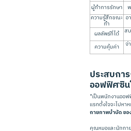
ผู้ทำการรักษา
พ
ความรู้สึกขณะ
อา
ทำ
สบ
ผลลัพธ์ที่ได้
จ่
ความคุ้มค่า
ประสบการณ์
ออฟฟิศซิน
"เป็นพนักงานออฟฟิศ
แรกตั้งใจจะไปหา
กายภาพบำบัด ของ
คุณหมอและนักกายภ