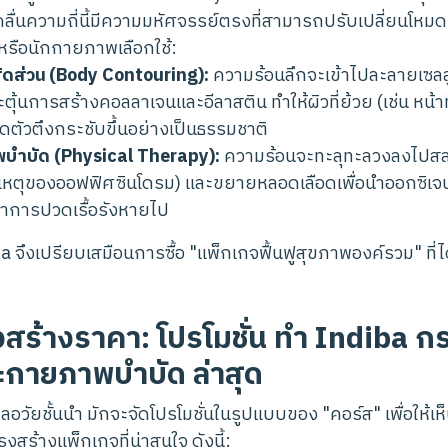
ย คลื่นความถี่นี้มีความมหัศจรรย์ตรงที่สามารถปรับเปลี่ยนโห
์หรือนักกายภาพเลือกใช้:
ัดส่วน (Body Contouring):
ความร้อนลึกจะเข้าไปละลายเซลล
ะตุ้นการสร้างคอลลาเจนและอีลาสติน ทำให้ผิวที่ย้วย (เช่น หน้
ดตัวตึงกระชับขึ้นอย่างเป็นธรรมชาติ
ำบัด (Physical Therapy):
ความร้อนจะทะลุทะลวงลงไปสลา
าเหตุของออฟฟิศซินโดรม) และขยายหลอดเลือดเพื่อนำออกซิเจน
อาการปวดเรื้อรังหายไป
a จึงเปรียบเสมือนการซื้อ "แพ็กเกจฟื้นฟูสุขภาพองค์รวม" ที่ได
สร้างราคา: โปรโมชั่น ทำ Indiba กร
ะกายภาพบำบัด ล่าสุด
อวัยชั้นนำ มักจะจัดโปรโมชั่นในรูปแบบของ "คอร์ส" เพื่อให้เห็นผ
งสร้างแพ็กเกจที่น่าสนใจ ดังนี้: