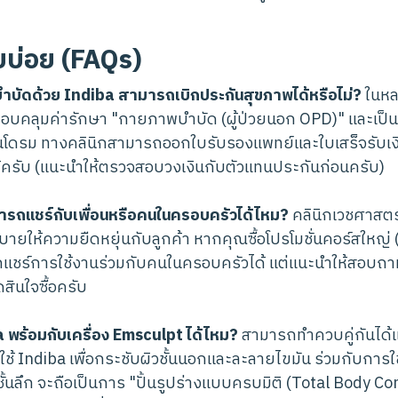
บบ่อย (FAQs)
ำบัดด้วย Indiba สามารถเบิกประกันสุขภาพได้หรือไม่?
ในหล
รอบคลุมค่ารักษา "กายภาพบำบัด (ผู้ป่วยนอก OPD)" และเป
โดรม ทางคลินิกสามารถออกใบรับรองแพทย์และใบเสร็จรับเงินเ
ด้ครับ (แนะนำให้ตรวจสอบวงเงินกับตัวแทนประกันก่อนครับ)
มารถแชร์กับเพื่อนหรือคนในครอบครัวได้ไหม?
คลินิกเวชศาสตร์
ายให้ความยืดหยุ่นกับลูกค้า หากคุณซื้อโปรโมชั่นคอร์สใหญ่ (
ถแชร์การใช้งานร่วมกับคนในครอบครัวได้ แต่แนะนำให้สอบถามเง
ดสินใจซื้อครับ
พร้อมกับเครื่อง Emsculpt ได้ไหม?
สามารถทำควบคู่กันได้แล
ใช้ Indiba เพื่อกระชับผิวชั้นนอกและละลายไขมัน ร่วมกับการใ
้อชั้นลึก จะถือเป็นการ "ปั้นรูปร่างแบบครบมิติ (Total Body Con