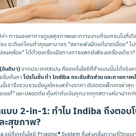
ิ่งมีค่า การมองหาการดูแลสุขภาพและความงามที่จบครบในที่เดี
ง จะดีแค่ไหนถ้าคุณสามารถ "สลายพังผืดแก้ปวดเมื่อย" ไป
ย่อนคล้อย" ได้ด้วยเครื่องมือทางการแพทย์เพียงเครื่องเดียว?
อินดิบา)
จากประเทศสเปน คือเทคโนโลยีที่ทำแบบนั้นได้จริง
นเริ่มค้นหา
โปรโมชั่น ทำ Indiba กระชับสัดส่วน และกายภาพบ
ันนี้เราจึงรวบรวมข้อมูลโครงสร้างราคา อัปเดตแพ็กเกจล่าสุด แล
ครื่องแท้" และปลอดภัย คุ้มค่ากับเงินทุกบาททุกสตางค์มาฝากก
าแบบ 2-in-1: ทำไม Indiba ถึงตอบโจ
ละสุขภาพ?
อยู่ที่เทคโนโลยี Proionic® System ซึ่งส่งคลื่นความถี่วิทยุเ