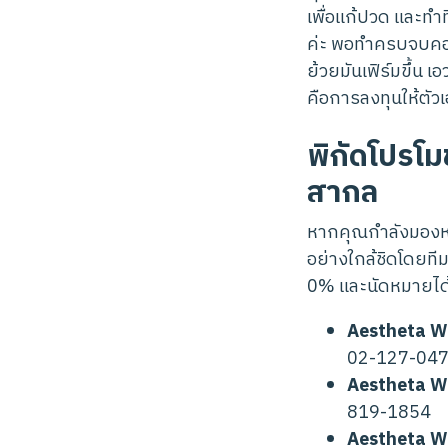
เพื่อแก้ปวด และทำ
ค่ะ พอทำครบจบคอร์ส
ย้วยมันเฟิร์มขึ้น เ
คือการลงทุนให้ตัวเอ
พิกัดโปรโมช
สากล
หากคุณกำลังมองหาโ
อย่างใกล้ชิดโดยท
0% และนัดหมายได้
Aestheta W
02-127-04
Aestheta We
819-1854
Aestheta We