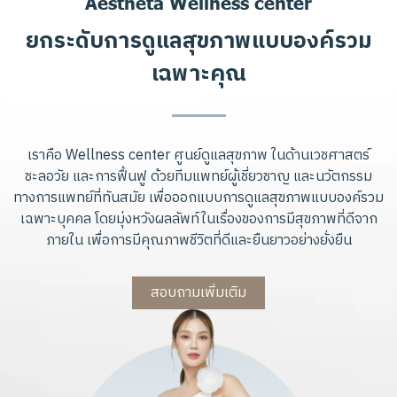
Aestheta Wellness center
ย
ก
ร
ะ
ดั
บ
ก
า
ร
ดู
แ
ล
สุ
ข
ภ
า
พ
แ
บ
บ
อ
ง
ค์
ร
ว
ม
เ
ฉ
พ
า
ะ
คุ
ณ
เราคือ Wellness center ศูนย์ดูแลสุขภาพ ในด้านเวชศาสตร์
ชะลอวัย และการฟื้นฟู ด้วยทีมแพทย์ผู้เชี่ยวชาญ และนวัตกรรม
ทางการแพทย์ที่ทันสมัย เพื่อออกแบบการดูแลสุขภาพแบบองค์รวม
เฉพาะบุคคล โดยมุ่งหวังผลลัพท์ในเรื่องของการมีสุขภาพที่ดีจาก
ภายใน เพื่อการมีคุณภาพชีวิตที่ดีและยืนยาวอย่างยั่งยืน
สอบถามเพิ่มเติม