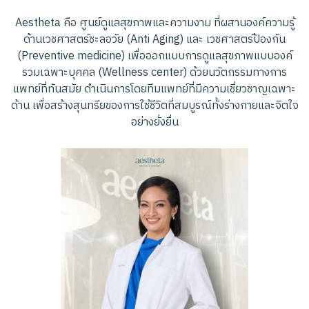
A
e
s
t
h
e
t
a
คื
อ
ศู
น
ย์
ดู
แ
ล
สุ
ข
ภ
า
พ
แ
ล
ะ
ค
ว
า
ม
ง
า
ม
ที่
ผ
ส
า
น
อ
ง
ค์
ค
ว
า
ม
รู้
ด้
า
น
เ
ว
ช
ศ
า
ส
ต
ร์
ช
ะ
ล
อ
วั
ย
(
A
n
t
i
A
g
i
n
g
)
แ
ล
ะ
เ
ว
ช
ศ
า
ส
ต
ร์
ป้
อ
ง
กั
น
(
P
r
e
v
e
n
t
i
v
e
m
e
d
i
c
i
n
e
)
เ
พื่
อ
อ
อ
ก
แ
บ
บ
ก
า
ร
ดู
แ
ล
สุ
ข
ภ
า
พ
แ
บ
บ
อ
ง
ค์
ร
ว
ม
เ
ฉ
พ
า
ะ
บุ
ค
ค
ล
(
W
e
l
l
n
e
s
s
c
e
n
t
e
r
)
ด้
ว
ย
น
วั
ต
ก
ร
ร
ม
ท
า
ง
ก
า
ร
แ
พ
ท
ย์
ที่
ทั
น
ส
มั
ย
ดำ
เ
นิ
น
ก
า
ร
โ
ด
ย
ที
ม
แ
พ
ท
ย์
ที่
มี
ค
ว
า
ม
เ
ชี่
ย
ว
ช
า
ญ
เ
ฉ
พ
า
ะ
ด้
า
น
เ
พื่
อ
ส
ร้
า
ง
สุ
น
ท
รี
ย
ข
อ
ง
ก
า
ร
ใ
ช้
ชี
วิ
ต
ที่
ส
ม
บู
ร
ณ์
ทั้
ง
ร่
า
ง
ก
า
ย
แ
ล
ะ
จิ
ต
ใ
จ
อ
ย่
า
ง
ยั่
ง
ยื่
น