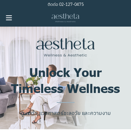
ติดต่อ
02-127-0475
Unlock Your
Timeless Wellness
ศู
น
ย์
ด้
า
น
เ
ว
ช
ศ
า
ส
ต
ร์
ช
ะ
ล
อ
วั
ย
แ
ล
ะ
ค
ว
า
ม
ง
า
ม