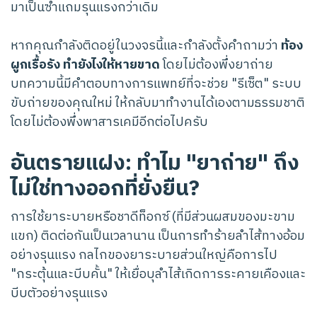
มาเป็นซ้ำแถมรุนแรงกว่าเดิม
หากคุณกำลังติดอยู่ในวงจรนี้และกำลังตั้งคำถามว่า
ท้อง
ผูกเรื้อรัง ทำยังไงให้หายขาด
โดยไม่ต้องพึ่งยาถ่าย
บทความนี้มีคำตอบทางการแพทย์ที่จะช่วย "รีเซ็ต" ระบบ
ขับถ่ายของคุณใหม่ ให้กลับมาทำงานได้เองตามธรรมชาติ
โดยไม่ต้องพึ่งพาสารเคมีอีกต่อไปครับ
อันตรายแฝง: ทำไม "ยาถ่าย" ถึง
ไม่ใช่ทางออกที่ยั่งยืน?
การใช้ยาระบายหรือชาดีท็อกซ์ (ที่มีส่วนผสมของมะขาม
แขก) ติดต่อกันเป็นเวลานาน เป็นการทำร้ายลำไส้ทางอ้อม
อย่างรุนแรง กลไกของยาระบายส่วนใหญ่คือการไป
"กระตุ้นและบีบคั้น" ให้เยื่อบุลำไส้เกิดการระคายเคืองและ
บีบตัวอย่างรุนแรง