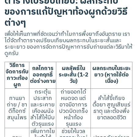
ตารางเปรียบเทียบ: ผลกระทบ
ของการแก้ปัญหาท้องผูกด้วยวิธี
ต่างๆ
เพื่อให้เห็นภาพที่ชัดเจนว่าทำไมการพึ่งยาถึงอันตราย เรา
ได้จัดทำตารางเปรียบเทียบผลกระทบในระยะสั้นและ
ระยะยาว ของการจัดการปัญหาการขับถ่ายแต่ละวิธีมาให้
ดูครับ
วิธีการ
กลไกการ
ผลลัพธ์ใน
ผลกระทบในระยะ
จัดการกับ
ออกฤทธิ์
ระยะสั้น (1-2
ยาว (หากใช้ต่อ
ภาวะท้อง
ต่อร่างกาย
วัน)
เนื่อง)
ผูก
กระตุ้น
ถ่ายออกได้
ทานยา
ประสาท
หมดจด แต่
ลำไส้ขี้เกียจ
ถ่าย / ชา
และระคาย
อาจมีอาการ
ดื้อยา สูญเสียแร่
ดีท็อกซ์
เคืองผนัง
ปวดบิดเกร็ง
ธาตุ และต้องพึ่ง
สมุนไพร
ลำไส้ให้บีบ
หน้าท้อง
ยาตลอดชีวิต
ตัวรุนแรง
รุนแรง
เพิ่มกากใย
ช่วยให้มวล