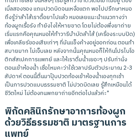
ก็ไม่ถ่ายเลย จนหลังๆ เริ่มรู้สึกว่าชาตัวเดิมเอาไม่อยู่ ต้อง
เบิ้ลสองซอง แถมปวดบิดจนเหงื่อแตก พอไปปรึกษาหมอ
ถึงรู้ว่าลำไส้เราดื้อยาไปแล้ว หมอเลยแนะนำแนวทางว่า
ท้องผูกเรื้อรัง ทำยังไงให้หายขาด โดยไม่ต้องพึ่งยาถ่าย
เริ่มแรกคือคุณหมอให้ทำวารีบำบัดลำไส้ (เครื่องระบบปิด)
เพื่อเคลียร์ของเสียเก่าๆ ที่มันแข็งค้างอยู่ออกก่อน ตอนทำ
สบายมาก ไม่เจ็บเลย หลังจากนั้นคุณหมอก็ให้กินโปรไบโอ
ติกส์สเปคการแพทย์ และให้เราดื่มน้ำเยอะๆ ปรับท่านั่ง
ตอนเข้าห้องน้ำ เชื่อไหมคะว่าใช้เวลาปรับตัวประมาณ 2-3
สัปดาห์ ตอนนี้ตื่นมาปุ๊บปวดท้องเข้าห้องน้ำเองทุกเช้า
เป็นการปวดแบบธรรมชาติ ไม่ปวดบิดเลย รู้สึกเหมือนได้
ชีวิตใหม่ ไม่ต้องทนพกยาถ่ายอีกต่อไปแล้วค่ะ"
พิกัดคลินิกรักษาอาการท้องผูก
ด้วยวิธีธรรมชาติ มาตรฐานการ
แพทย์