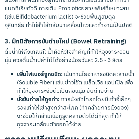
ผนังลำไส้ คนที่ท้องผูกมักจะมีแบคทีเรียตัวร้ายมากกว่า
แบคทีเรียตัวดี การเติม Probiotics สายพันธุ์ที่เหมาะสม
(เช่น Bifidobacterium lactis) จะช่วยฟื้นฟูสมดุล
จุลินทรีย์ ทำให้ลำไส้กลับมาเคลื่อนไหวและทำงานเป็นปกติ
3. ฝึกนิสัยการขับถ่ายใหม่ (Bowel Retraining)
ดื่มน้ำให้ถึงเกณฑ์: น้ำคือหัวใจสำคัญที่ทำให้อุจจาระอ่อน
นุ่ม ควรดื่มน้ำเปล่าให้ได้อย่างน้อยวันละ 2.5 - 3 ลิตร
เพิ่มไฟเบอร์ถูกชนิด:
เน้นทานใยอาหารชนิดละลายน้ำ
(Soluble Fiber) เช่น ข้าวโอ๊ต เมล็ดเจีย แอปเปิล เพื่อ
ทำให้อุจจาระจับตัวเป็นก้อนนุ่ม ขับถ่ายง่าย
นั่งขับถ่ายให้ถูกท่า:
การนั่งชักโครกโดยมีเก้าอี้เล็กๆ
รองเท้าให้เข่าสูงกว่าสะโพก (ท่าคล้ายการนั่งยอง)
จะช่วยให้กล้ามเนื้อหูรูดคลายตัวได้ดีที่สุด ทำให้
อุจจาระเคลื่อนตัวออกได้ง่าย