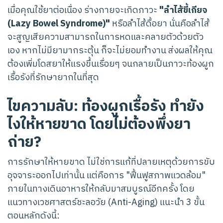
เมื่อคุณใช้ยาต่อเนื่อง ร่างกายจะเกิดภาวะ
"ลำไส้ขี้เกียจ
(Lazy Bowel Syndrome)"
หรือลำไส้ดื้อยา นั่นคือลำไส้
จะสูญเสียความสามารถในการหดและคลายตัวด้วยตัว
เอง หากไม่มียามากระตุ้น ก็จะไม่ยอมทำงาน ส่งผลให้คุณ
ต้องเพิ่มโดสยาให้แรงขึ้นเรื่อยๆ จนกลายเป็นภาวะท้องผูก
เรื้อรังที่รักษายากในที่สุด
ไขความลับ: ท้องผูกเรื้อรัง ทำยัง
ไงให้หายขาด โดยไม่ต้องพึ่งยา
ถ่าย?
การรักษาให้หายขาด ไม่ใช่การแก้ที่ปลายเหตุด้วยการขับ
อุจจาระออกไปเท่านั้น แต่คือการ "ฟื้นฟูสภาพแวดล้อม"
ภายในทางเดินอาหารให้กลับมาสมบูรณ์อีกครั้ง โดย
แนวทางเวชศาสตร์ชะลอวัย (Anti-Aging) แนะนำ 3 ขั้น
ตอนหลักดังนี้: