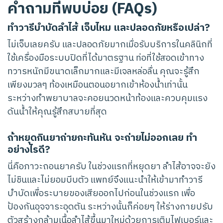
คำถามที่พบบ่อย (FAQs)
ทำวารีบำบัดลำไส้ เจ็บไหม และปลอดภัยหรือเปล่า?
ไม่เจ็บเลยครับ และปลอดภัยมากเมื่อรับบริการในคลินิกที่
ใช้เครื่องมือระบบปิดที่ได้มาตรฐาน ท่อที่ใช้สอดเข้าทาง
ทวารหนักมีขนาดเล็กมากและมีเจลหล่อลื่น คุณจะรู้สึก
เพียงมวลๆ ท้องเหมือนตอนอยากเข้าห้องน้ำเท่านั้น
ระหว่างทำพยาบาลจะคอยนวดหน้าท้องและควบคุมแรง
ดันน้ำให้คุณรู้สึกสบายที่สุด
ถ้าหยุดกินยาถ่ายกะทันหัน จะถ่ายไม่ออกเลย ทำ
อย่างไรดี?
นี่คือภาวะถอนยาครับ ในช่วงแรกที่หยุดยา ลำไส้อาจจะยัง
ไม่ชินและไม่ยอมบีบตัว แพทย์จึงแนะนำให้เข้ามาทำวารี
บำบัดเพื่อระบายของเสียออกไปก่อนในช่วงแรก เพื่อ
ป้องกันอุจจาระอุดตัน ระหว่างนั้นก็ค่อยๆ ให้ร่างกายปรับ
ตัวสร้างกล้ามเนื้อลำไส้ขึ้นมาใหม่ด้วยการเติมไฟเบอร์และ