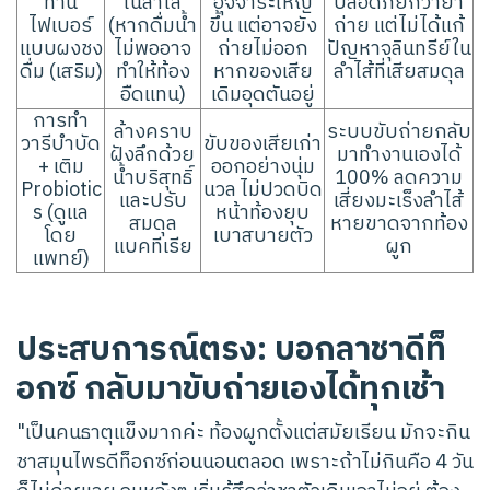
ทาน
ในลำไส้
อุจจาระใหญ่
ปลอดภัยกว่ายา
ไฟเบอร์
(หากดื่มน้ำ
ขึ้น แต่อาจยัง
ถ่าย แต่ไม่ได้แก้
แบบผงชง
ไม่พออาจ
ถ่ายไม่ออก
ปัญหาจุลินทรีย์ใน
ดื่ม (เสริม)
ทำให้ท้อง
หากของเสีย
ลำไส้ที่เสียสมดุล
อืดแทน)
เดิมอุดตันอยู่
การทำ
ล้างคราบ
ระบบขับถ่ายกลับ
วารีบำบัด
ขับของเสียเก่า
ฝังลึกด้วย
มาทำงานเองได้
+ เติม
ออกอย่างนุ่ม
น้ำบริสุทธิ์
100% ลดความ
Probiotic
นวล ไม่ปวดบิด
และปรับ
เสี่ยงมะเร็งลำไส้
s (ดูแล
หน้าท้องยุบ
สมดุล
หายขาดจากท้อง
โดย
เบาสบายตัว
แบคทีเรีย
ผูก
แพทย์)
ประสบการณ์ตรง: บอกลาชาดีท็
อกซ์ กลับมาขับถ่ายเองได้ทุกเช้า
"เป็นคนธาตุแข็งมากค่ะ ท้องผูกตั้งแต่สมัยเรียน มักจะกิน
ชาสมุนไพรดีท็อกซ์ก่อนนอนตลอด เพราะถ้าไม่กินคือ 4 วัน