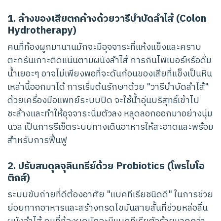
1. ล้างของเสียตกค้างด้วยวารีบำบัดลำไส้ (Colon
Hydrotherapy)
คนที่ท้องผูกมานานมักจะมีอุจจาระที่แห้งแข็งและคราบ
ตะกรันเกาะติดแน่นตามผนังลำไส้ การกินไฟเบอร์หรือดื่ม
น้ำเยอะๆ อาจไม่เพียงพอที่จะดันก้อนของเสียที่แข็งเป็นหิน
เหล่านี้ออกมาได้ การเริ่มต้นรักษาด้วย "วารีบำบัดลำไส้"
ด้วยเครื่องมือแพทย์ระบบปิด จะใช้น้ำอุ่นบริสุทธิ์เข้าไป
ชะล้างและทำให้อุจจาระนิ่มตัวลง หลุดลอกออกมาอย่างนุ่ม
นวล เป็นการรีเซ็ตระบบทางเดินอาหารให้สะอาดและพร้อม
สำหรับการฟื้นฟู
2. ปรับสมดุลจุลินทรีย์ด้วย Probiotics (โพรไบโอ
ติกส์)
ระบบขับถ่ายที่ดีต้องอาศัย "แบคทีเรียชนิดดี" ในการช่วย
ย่อยกากอาหารและสร้างกรดไขมันสายสั้นที่ช่วยหล่อลื่น