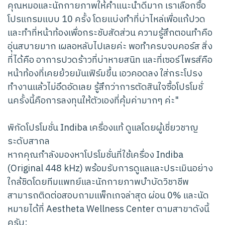
คุณหมอและนักกายภาพให้คำแนะนำดีมาก เราเลือกซื้อ
โปรแกรมแบบ 10 ครั้ง โดยแบ่งทำที่บ่าไหล่เพื่อแก้ปวด
และทำที่หน้าท้องเพื่อกระชับสัดส่วน ความรู้สึกตอนทำคือ
อุ่นสบายมาก เผลอหลับไปเลยค่ะ พอทำครบจบคอร์ส สิ่ง
ที่ได้คือ อาการปวดร้าวที่บ่าหายสนิท และที่เซอร์ไพรส์คือ
หน้าท้องที่เคยย้วยมันเฟิร์มขึ้น เอวคอดลง ใส่กระโปรง
ทำงานแล้วไม่อึดอัดเลย รู้สึกว่าการตัดสินใจซื้อโปรโมชั่
นครั้งนี้คือการลงทุนให้ตัวเองที่คุ้มค่ามากๆ ค่ะ"
พิกัดโปรโมชั่น Indiba เครื่องแท้ ดูแลโดยผู้เชี่ยวชาญ
ระดับสากล
หากคุณกำลังมองหาโปรโมชั่นที่ใช้เครื่อง Indiba
(Original 448 kHz) พร้อมรับการดูแลและประเมินอย่าง
ใกล้ชิดโดยทีมแพทย์และนักกายภาพบำบัดวิชาชีพ
สามารถติดต่อสอบถามแพ็กเกจล่าสุด ผ่อน 0% และนัด
หมายได้ที่ Aestheta Wellness Center ตามสาขาดังนี้
ครับ: