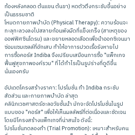
ท้องหลังคลอด ต้นแขน ต้นขา) หดตัวตึงกระชับขึ้นอย่าง
เป็นธรรมชาติ
โหมดกายภาพบำบัด (Physical Therapy): ความร้อนจะ
ทะลุทะลวงลงไปสลายก้อนพังผืดที่แข็งเกร็ง (สาเหตุของ
ออฟฟิศซินโดรม) และขยายหลอดเลือดเพื่อนำออกซิเจนมา
ซ่อมแซมเซลล์ที่อักเสบ ทำให้อาการปวดเรื้อรังหายไป
การซื้อคอร์ส Indiba จึงเปรียบเสมือนการซื้อ "แพ็กเกจ
ฟื้นฟูสุขภาพองค์รวม" ที่ได้กำไรเป็นรูปร่างที่ดูดีขึ้น
นั่นเองครับ
อัปเดตโครงสร้างราคา: โปรโมชั่น ทำ Indiba กระชับ
สัดส่วน และกายภาพบำบัด ล่าสุด
คลินิกเวชศาสตร์ชะลอวัยชั้นนำ มักจะจัดโปรโมชั่นในรูป
แบบของ "คอร์ส" เพื่อให้เห็นผลลัพธ์ที่ต่อเนื่องและชัดเจน
โดยมีโครงสร้างแพ็กเกจที่น่าสนใจ ดังนี้:
โปรโมชั่นทดลองทำ (Trial Promotion): เหมาะสำหรับคน