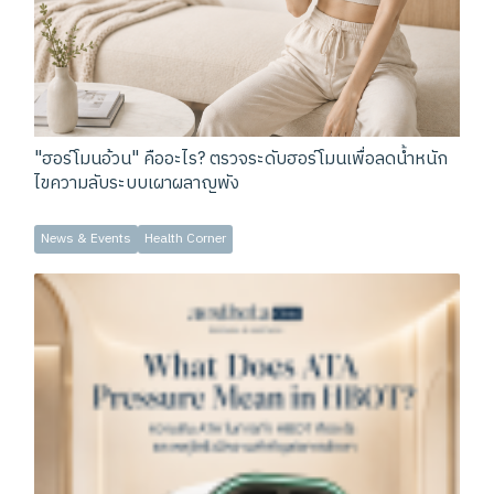
"ฮอร์โมนอ้วน" คืออะไร? ตรวจระดับฮอร์โมนเพื่อลดน้ำหนัก
ไขความลับระบบเผาผลาญพัง
News & Events
Health Corner