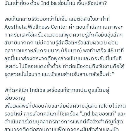
มันหน้าท้อง ด้วย Indiba ร้อนไหม เจ็บหรือเปล่า?
พอเห็นหลายรีวิวบอกว่าไม่เจ็บ เลยตัดสินใจมาทำที่
Aestheta Wellness Center ค่ะ ตอนทำนักกายภาพจะ
ทาครีมและใช้เครื่องนวดวนที่พุง ความรู้สึกคือมันอุ่นลึกๆ
สบายมากกก ไม่มีความรู้สึกช็อตหรือแสบผิวเลย ผ่อน
คลายจนเราหลับกรนเบาๆ (เขินมาก) พอทำเสร็จ 45 นาที
ลุกขึ้นมาส่องกระจกคือพุงล่างมันยุบและกระชับขึ้นทันที
เลยค่ะ ไม่มีรอยแดงช้ำด้วย ทำต่อเนื่องจนถึงวันงานคือใส่
ชุดสวยมั่นใจมาก แนะนำเลยสำหรับสายกลัวเจ็บค่ะ"
พิกัดคลินิก Indiba เครื่องแท้จากสเปน ดูแลโดยผู้
เชี่ยวชาญ
เพื่อผลลัพธ์ที่ปลอดภัยและสัมผัสความอุ่นสบายโดยไม่เกิด
รอยไหม้ การเลือกคลินิกที่ใช้เครื่อง "Indiba ของแท้" และ
ดำเนินการโดยบุคลากรทางการแพทย์คือสิ่งสำคัญที่สุด
สามารถติดต่อสอบถามแพ็กเกจกระชับสัดส่วนและนัด