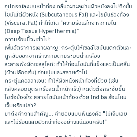
อุปกรณ์ลงบนหน้าท้อง คลื่นจะทะลุผ่านผิวหนังลงไปถึงชั้น
ไขมันใต้ผิวหนัง (Subcutaneous Fat) และไขมันช่องท้อง
(Visceral Fat) ทำให้เกิด "ความร้อนลึกจากภายใน
(Deep Tissue Hyperthermia)"
ความร้อนนี้จะเข้าไป:
เพิ่มอัตราการเผาผลาญ: กระตุ้นให้เซลล์ไขมันแตกตัวและ
ถูกขับออกจากร่างกายตามระบบน้ำเหลือง
ละลายพังผืดเซลลูไลท์: ทำให้ก้อนไขมันที่แข็งและเป็นคลื่น
(ผิวเปลือกส้ม) อ่อนนุ่มและสลายตัวไป
กระตุ้นคอลลาเจน: ทำให้ผิวหนังหน้าท้องที่ย้วย (เช่น
หลังคลอดบุตร หรือลดน้ำหนักเร็ว) หดตัวตึงกระชับขึ้น
ไขข้อข้องใจ: สลายไขมันหน้าท้อง ด้วย Indiba ร้อนไหม
เจ็บหรือเปล่า?
มาถึงคำถามสำคัญ... คำตอบแบบฟันธงคือ "ไม่เจ็บเลย
และไม่ร้อนแสบผิวหน้าท้องอย่างแน่นอนครับ!"