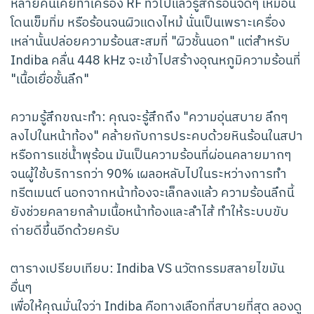
หลายคนเคยทำเครื่อง RF ทั่วไปแล้วรู้สึกร้อนจี๊ดๆ เหมือน
โดนเข็มทิ่ม หรือร้อนจนผิวแดงไหม้ นั่นเป็นเพราะเครื่อง
เหล่านั้นปล่อยความร้อนสะสมที่ "ผิวชั้นนอก" แต่สำหรับ
Indiba คลื่น 448 kHz จะเข้าไปสร้างอุณหภูมิความร้อนที่
"เนื้อเยื่อชั้นลึก"
ความรู้สึกขณะทำ: คุณจะรู้สึกถึง "ความอุ่นสบาย ลึกๆ
ลงไปในหน้าท้อง" คล้ายกับการประคบด้วยหินร้อนในสปา
หรือการแช่น้ำพุร้อน มันเป็นความร้อนที่ผ่อนคลายมากๆ
จนผู้ใช้บริการกว่า 90% เผลอหลับไปในระหว่างการทำ
ทรีตเมนต์ นอกจากหน้าท้องจะเล็กลงแล้ว ความร้อนลึกนี้
ยังช่วยคลายกล้ามเนื้อหน้าท้องและลำไส้ ทำให้ระบบขับ
ถ่ายดีขึ้นอีกด้วยครับ
ตารางเปรียบเทียบ: Indiba VS นวัตกรรมสลายไขมัน
อื่นๆ
เพื่อให้คุณมั่นใจว่า Indiba คือทางเลือกที่สบายที่สุด ลองดู