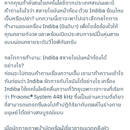
หากคุณกำลังสนใจเทคโนโลยีจากประเทศสเปนและมี
คำถามในใจว่า สลายไขมันหน้าท้อง ด้วย Indiba ร้อนไหม
เจ็บหรือเปล่า? บทความนี้เราจะพาไปเจาะลึกกลไกการ
ทำงานของเครื่อง Indiba (อินดิบา) เพื่อไขข้อข้องใจให้
คุณคลายกังวล และพร้อมเปิดประสบการณ์ปั้นหุ่นสวย
แบบผ่อนคลายระดับวีไอพีกันครับ
กลไกการทำงาน: Indiba สลายไขมันหน้าท้องได้
อย่างไร?
ก่อนจะไปตอบคำถามเรื่องความเจ็บ เรามาทำความเข้าใจ
กันก่อนว่า Indiba จัดการกับไขมันได้อย่างไร เครื่อง
Indiba ใช้เทคโนโลยีคลื่นความถี่วิทยุเฉพาะเจาะจงที่เรียก
ว่า Proionic® System 448 kHz ซึ่งเป็นย่านความถี่เดียว
ที่สามารถแทรกซึมลงไปทำปฏิกิริยากับเซลล์ในร่างกาย
มนุษย์ได้อย่างสมบูรณ์แบบ
เมื่อนักกายภาพบำบัดหรือผู้เชี่ยวชาญนวดคลึงหัว