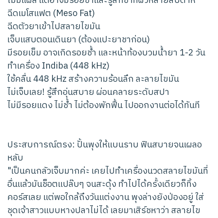
ไม่มีแผล แต่อาจมีรอยช้ำและรู้สึกชาที่ผิวหลายสัปดาห์
ฉีดเมโสแฟต (Meso Fat)
ฉีดตัวยาเข้าไปสลายไขมัน
เจ็บแสบตอนเดินยา (ต้องแปะยาชาก่อน)
มีรอยเข็ม อาจเกิดรอยช้ำ และหน้าท้องบวมน้ำยา 1-2 วัน
ทำเครื่อง Indiba (448 kHz)
ใช้คลื่น 448 kHz สร้างความร้อนลึก ละลายไขมัน
ไม่เจ็บเลย! รู้สึกอุ่นสบาย ผ่อนคลายระดับสปา
ไม่มีรอยแดง ไม่ช้ำ ไม่ต้องพักฟื้น ไปออกงานต่อได้ทันที
ประสบการณ์ตรง: ปั้นพุงให้แบนราบ ฟินสบายจนเผลอ
หลับ
"เป็นคนกลัวเจ็บมากค่ะ เคยไปทำเครื่องนวดสลายไขมันที่
อื่นแล้วมันช็อตแปล๊บๆ จนสะดุ้ง ทำไปได้ครั้งเดียวก็ทิ้ง
คอร์สเลย แต่พอใกล้ถึงวันแต่งงาน พุงล่างยังป่องอยู่ ใส่
ชุดเจ้าสาวแบบหางปลาไม่ได้ เลยมาเสิร์ชหาว่า สลายไข