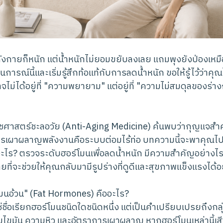
ังกายก็หนัก แต่น้ำหนักไม่ยอมขยับลงเลย แถมพุงยังป่องเหม
ารณ์นี้และเริ่มรู้สึกท้อแท้กับการลดน้ำหนัก ขอให้รู้ไว้ว่าคุ
่ได้อยู่ที่ "ความพยายาม" แต่อยู่ที่ "ความไม่สมดุลของร่างกา
ศาสตร์ชะลอวัย (Anti-Aging Medicine) ค้นพบว่ากุญแจสำค
ารเผาผลาญพลังงานคือระบบต่อมไร้ท่อ บทความนี้จะพาคุณไปเ
อะไร? ตรวจระดับฮอร์โมนเพื่อลดน้ำหนัก มีความสำคัญอย่างไ
ท้ายที่จะช่วยให้คุณกลับมามีรูปร่างที่ดูดีและสุขภาพแข็งแรงได้อ
โมนอ้วน" (Fat Hormones) คืออะไร?
ช่ชื่อเรียกฮอร์โมนชนิดใดชนิดหนึ่ง แต่เป็นคำเปรียบเปรยถึงกลุ่
มไขมัน ความหิว และอัตราการเผาผลาญ หากฮอร์โมนเหล่านี้เส