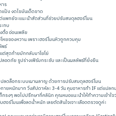
หาร
แป้ง งดไขมันเด็ดขาด
แต่แพทย์จะแนะนำสัดส่วนที่ช่วยปรับสมดุลฮอร์โมน
กระทบ
ตื้อ อ่อนเพลีย
ไม่โหยของหวาน เพราะฮอร์โมนหิวถูกควบคุม
ัพธ์
แต่สุดท้ายมักกลับมาโยโย่
อดภัย รูปร่างเฟิร์มกระชับ และเป็นผลลัพธ์ที่ยั่งยืน
ปลดล็อกระบบเผาผลาญ ด้วยการปรับสมดุลฮอร์โมน
งกายหนักมาก วิ่งสัปดาห์ละ 3-4 วัน คุมอาหารทำ IF แต่แปลกม
็ทรงๆ พอไปปรึกษาที่คลินิก คุณหมอแนะนำให้ทำความเข้าใจว่
บฮอร์โมนเพื่อลดน้ำหนัก เลยตัดสินใจเจาะเลือดตรวจดูค่ะ