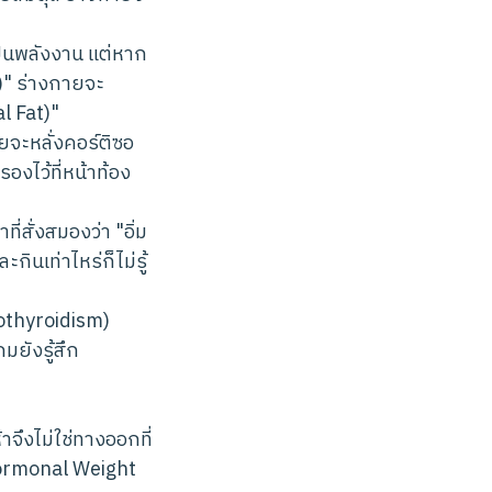
้เป็นพลังงาน แต่หาก
)" ร่างกายจะ
l Fat)"
ยจะหลั่งคอร์ติซอ
องไว้ที่หน้าท้อง
่สั่งสมองว่า "อิ่ม
กินเท่าไหร่ก็ไม่รู้
othyroidism)
ยังรู้สึก
จึงไม่ใช่ทางออกที่
(Hormonal Weight