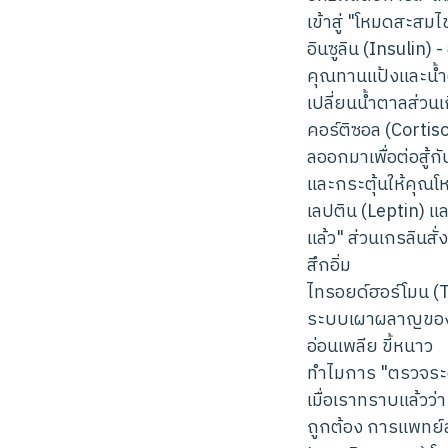
เข้าสู่ "โหมดสะสมไ
อินซูลิน (Insulin) 
คุณทานแป้งและน้ำต
เปลี่ยนน้ำตาลส่วนเ
คอร์ติซอล (Cortiso
ลออกมาเพื่อต่อสู้ก
และกระตุ้นให้คุณ
เลปติน (Leptin) แล
แล้ว" ส่วนเกรลินสั่
สึกอิ่ม
ไทรอยด์ฮอร์โมน (
ระบบเผาผลาญของคุณ
อ่อนเพลีย ขี้หนาว
ทำไมการ "ตรวจระดั
เมื่อเราทราบแล้วว่
ถูกต้อง การแพทย์ส