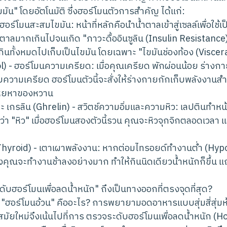
ขมัน" โดยอัตโนมัติ ซึ่งฮอร์โมนตัวการสำคัญ ได้แก่:
- ฮอร์โมนสะสมไขมัน: หน้าที่หลักคือนำน้ำตาลเข้าสู่เซลล์เพื่อใช
าลมากเกินไปจนเกิด "ภาวะดื้ออินซูลิน (Insulin Resistance
กินทั้งหมดไปเก็บเป็นไขมัน โดยเฉพาะ "ไขมันช่องท้อง (Viscera
l) - ฮอร์โมนความเครียด: เมื่อคุณเครียด พักผ่อนน้อย ร่างกา
ับความเครียด ฮอร์โมนตัวนี้จะสั่งให้ร่างกายกักเก็บพลังงานสำร
โหยหาของหวาน
ะ เกรลิน (Ghrelin) - สวิตช์ความอิ่มและความหิว: เลปตินทำหน้าที
งว่า "หิว" เมื่อฮอร์โมนสองตัวนี้รวน คุณจะหิวจุกจิกตลอดเวลา และ
Thyroid) - เตาเผาพลังงาน: หากต่อมไทรอยด์ทำงานต่ำ (Hyp
จะทำงานช้าลงอย่างมาก ทำให้กินนิดเดียวน้ำหนักก็ขึ้น แถม
บฮอร์โมนเพื่อลดน้ำหนัก" ถึงเป็นทางออกที่ตรงจุดที่สุด?
า "ฮอร์โมนอ้วน" คืออะไร? การพยายามอดอาหารแบบสุ่มสี่สุ่มห้า
มัยใหม่จึงเน้นไปที่การ ตรวจระดับฮอร์โมนเพื่อลดน้ำหนัก 