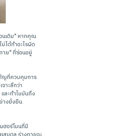
ือนเดิม" หากคุณ
ณไม่ได้ทำอะไรผิด
ย" ที่ซ่อนอยู่
ัญที่ควบคุมการ
จาะลึกว่า
ร และทำไมมันถึง
ย่างยั่งยืน
มฮอร์โมนที่มี
ียสมดุล ร่างกายจะ