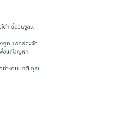
ก
ำ ดื้ออินซูลิน
ถูก แพทย์จะจัด
พื่อแก้ปัญหา
บมาทำงานปกติ คุณ