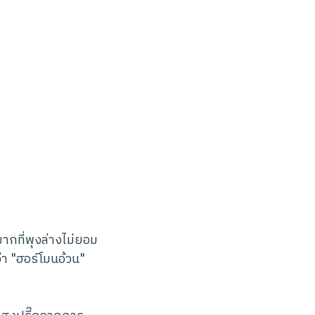
ากที่พุงล่างไม่ยอม
า "ฮอร์โมนอ้วน"