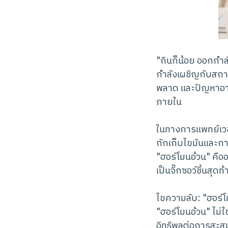
"กินก็น้อย ออกกำล
กำลังเผชิญกับสถานก
พลาด และปัญหาอาจไม
ภายใน
ในทางการแพทย์เวช
กักเก็บไขมันและก
"ฮอร์โมนอ้วน" คือ
เป็นจิ๊กซอว์ชิ้นสุด
ไขความลับ: "ฮอร์
"ฮอร์โมนอ้วน" ไม่ใ
อิทธิพลต่อการสะส