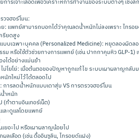
ยการเจาะเลือดเพื่อวิเคราะห์การทำงานของระบบต่างๆ เชิงลึ
รวจฮอร์โมน:
กาย: แพทย์สามารถบอกได้ว่าคุณลดน้ำหนักไม่ลงเพราะ ไทรอยด์ต่
ครียดสูง
บบเฉพาะบุคคล (Personalized Medicine): หยุดลองผิดลอง
รรม หรือใช้ตัวช่วยทางการแพทย์ (เช่น ปากกาคุมหิว GLP-1) เ
่องได้อย่างแม่นยำ
ืน ไม่โยโย่: เมื่อต้นตอของปัญหาถูกแก้ไข ระบบเผาผลาญกลั
หนักใหม่ไว้ได้ตลอดไป
: การลดน้ำหนักแบบเดาสุ่ม VS การตรวจฮอร์โมน
น้ำหนัก
ป (ทำตามอินเทอร์เน็ต)
นและดูแลโดยแพทย์
ุ
ินเยอะไป หรือเผาผลาญน้อยไป
จากผลเลือด (เช่น ดื้ออินซูลิน, ไทรอยด์แฝง)