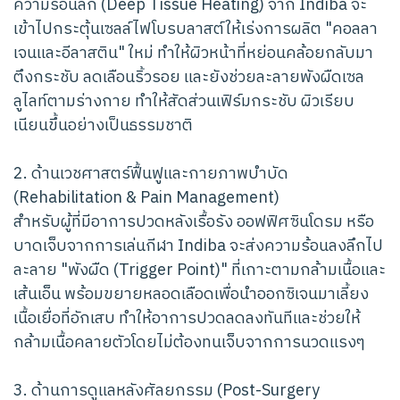
ความร้อนลึก (Deep Tissue Heating) จาก Indiba จะ
เข้าไปกระตุ้นเซลล์ไฟโบรบลาสต์ให้เร่งการผลิต "คอลลา
เจนและอีลาสติน" ใหม่ ทำให้ผิวหน้าที่หย่อนคล้อยกลับมา
ตึงกระชับ ลดเลือนริ้วรอย และยังช่วยละลายพังผืดเซล
ลูไลท์ตามร่างกาย ทำให้สัดส่วนเฟิร์มกระชับ ผิวเรียบ
เนียนขึ้นอย่างเป็นธรรมชาติ
2. ด้านเวชศาสตร์ฟื้นฟูและกายภาพบำบัด
(Rehabilitation & Pain Management)
สำหรับผู้ที่มีอาการปวดหลังเรื้อรัง ออฟฟิศซินโดรม หรือ
บาดเจ็บจากการเล่นกีฬา Indiba จะส่งความร้อนลงลึกไป
ละลาย "พังผืด (Trigger Point)" ที่เกาะตามกล้ามเนื้อและ
เส้นเอ็น พร้อมขยายหลอดเลือดเพื่อนำออกซิเจนมาเลี้ยง
เนื้อเยื่อที่อักเสบ ทำให้อาการปวดลดลงทันทีและช่วยให้
กล้ามเนื้อคลายตัวโดยไม่ต้องทนเจ็บจากการนวดแรงๆ
3. ด้านการดูแลหลังศัลยกรรม (Post-Surgery