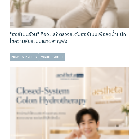
"ฮอร์โมนอ้วน" คืออะไร? ตรวจระดับฮอร์โมนเพื่อลดน้ำหนัก
ไขความลับระบบเผาผลาญพัง
News & Events
Health Corner