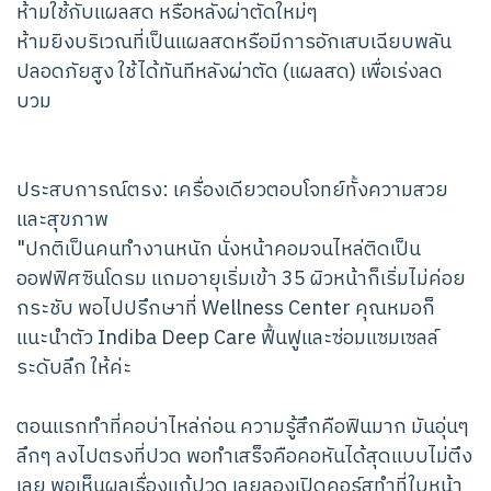
ห้ามใช้กับแผลสด หรือหลังผ่าตัดใหม่ๆ
ห้ามยิงบริเวณที่เป็นแผลสดหรือมีการอักเสบเฉียบพลัน
ปลอดภัยสูง ใช้ได้ทันทีหลังผ่าตัด (แผลสด) เพื่อเร่งลด
บวม
ประสบการณ์ตรง: เครื่องเดียวตอบโจทย์ทั้งความสวย
และสุขภาพ
"ปกติเป็นคนทำงานหนัก นั่งหน้าคอมจนไหล่ติดเป็น
ออฟฟิศซินโดรม แถมอายุเริ่มเข้า 35 ผิวหน้าก็เริ่มไม่ค่อย
กระชับ พอไปปรึกษาที่ Wellness Center คุณหมอก็
แนะนำตัว Indiba Deep Care ฟื้นฟูและซ่อมแซมเซลล์
ระดับลึก ให้ค่ะ
ตอนแรกทำที่คอบ่าไหล่ก่อน ความรู้สึกคือฟินมาก มันอุ่นๆ
ลึกๆ ลงไปตรงที่ปวด พอทำเสร็จคือคอหันได้สุดแบบไม่ตึง
เลย พอเห็นผลเรื่องแก้ปวด เลยลองเปิดคอร์สทำที่ใบหน้า