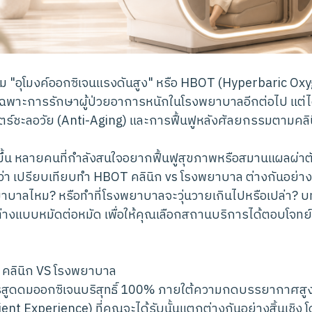
รม "อุโมงค์ออกซิเจนแรงดันสูง" หรือ HBOT (Hyperbaric Ox
ไว้เฉพาะการรักษาผู้ป่วยอาการหนักในโรงพยาบาลอีกต่อไป แต
ร์ชะลอวัย (Anti-Aging) และการฟื้นฟูหลังศัลยกรรมตามคลิน
กขึ้น หลายคนที่กำลังสนใจอยากฟื้นฟูสุขภาพหรือสมานแผลผ่าต
ว่า เปรียบเทียบทำ HBOT คลินิก vs โรงพยาบาล ต่างกันอย่างไ
าบาลไหม? หรือทำที่โรงพยาบาลจะวุ่นวายเกินไปหรือเปล่า? บ
งแบบหมัดต่อหมัด เพื่อให้คุณเลือกสถานบริการได้ตอบโจทย์ท
: คลินิก VS โรงพยาบาล
รสูดดมออกซิเจนบริสุทธิ์ 100% ภายใต้ความกดบรรยากาศสูงเ
nt Experience) ที่คุณจะได้รับนั้นแตกต่างกันอย่างสิ้นเชิง โ