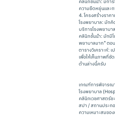
คลินิกชั้นนำ: มีก
ความยืดหยุ่นและก
4. โครงสร้างราคา
โรงพยาบาล: มักคิด
บริการโรงพยาบาล
คลินิกชั้นนำ: มักมีโ
พยาบาลมาก" ตอบโจ
ตารางวิเคราะห์: เ
เพื่อให้เห็นภาพที
ด้านล่างนี้ครับ
เกณฑ์การพิจารณ
โรงพยาบาล (Hospi
คลินิกเวชศาสตร์ชะ
สปา / สถานประกอ
ความเหมาะสมของเค