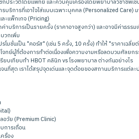
ารซักประวัติโดยแพทย์ และควบคุมเครื่องโดยพยาบาลวิชาชีพเช่น
ารบริการที่เอาใจใส่แบบเฉพาะบุคคล (Personalized Care) ม
และแพ็กเกจ (Pricing)
ค่าบริการเป็นรายครั้ง (ราคาอาจสูงกว่า) และอาจมีค่าธรรมเ
บวกเพิ่ม
ปรโมชั่นเป็น "คอร์ส" (เช่น 5 ครั้ง, 10 ครั้ง) ทำให้ "ราคาเฉลี่ย
ทย์ผู้ที่ต้องการทำต่อเนื่องเพื่อความงามหรือลดบวมศัลยก
ปรียบเทียบทำ HBOT คลินิก vs โรงพยาบาล ต่างกันอย่างไร
่ชัดเจนที่สุด เราได้สรุปจุดเด่นและจุดด้อยของสถานบริการแต่ล
า
tal)
ลอวัย (Premium Clinic)
บการเถื่อน
รื่อง