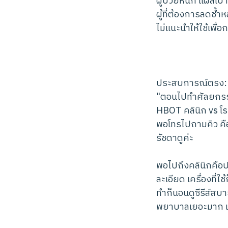
ผู้ป่วยหนัก แผลเบ
ผู้ที่ต้องการลดช้
ไม่แนะนำให้ใช้เพื่
ประสบการณ์ตรง: เลือ
"ตอนไปทำศัลยกรร
HBOT คลินิก vs โ
พอโทรไปถามคิว คื
รัชดาดูค่ะ
พอไปถึงคลินิกคือ
ละเอียด เครื่องที
ทำก็นอนดูซีรีส์สบ
พยาบาลเยอะมาก แผ