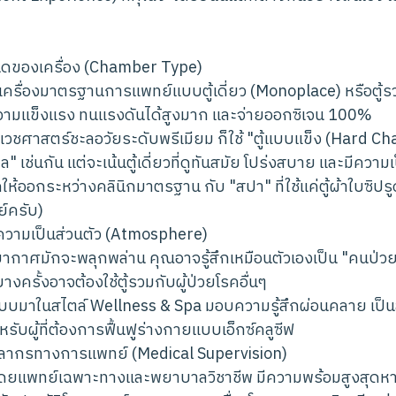
ดของเครื่อง (Chamber Type)
้เครื่องมาตรฐานการแพทย์แบบตู้เดี่ยว (Monoplace) หรือตู
ีความแข็งแรง ทนแรงดันได้สูงมาก และจ่ายออกซิเจน 100%
นิกเวชศาสตร์ชะลอวัยระดับพรีเมียม ก็ใช้ "ตู้แบบแข็ง (Hard
 เช่นกัน แต่จะเน้นตู้เดี่ยวที่ดูทันสมัย โปร่งสบาย และมีความเป
ห้ออกระหว่างคลินิกมาตรฐาน กับ "สปา" ที่ใช้แค่ตู้ผ้าใบซิปรูด 
์ครับ)
วามเป็นส่วนตัว (Atmosphere)
าศมักจะพลุกพล่าน คุณอาจรู้สึกเหมือนตัวเองเป็น "คนป่วย"
งครั้งอาจต้องใช้ตู้รวมกับผู้ป่วยโรคอื่นๆ
แบบมาในสไตล์ Wellness & Spa มอบความรู้สึกผ่อนคลาย เป็นส่
ับผู้ที่ต้องการฟื้นฟูร่างกายแบบเอ็กซ์คลูซีฟ
ลากรทางการแพทย์ (Medical Supervision)
ดยแพทย์เฉพาะทางและพยาบาลวิชาชีพ มีความพร้อมสูงสุดหา