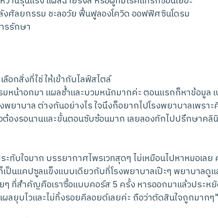
าหวานรุนแรง แผลฉายรังสี หรือผู้ที่มีโรคแทรกซ้อนเยอะ
ำหลังศัลยกรรม ชะลอวัย ฟื้นฟูลองโควิด ออฟฟิศซินโดรม
อการรักษา
กสิ่งที่ใช่ ให้เข้ากับไลฟ์สไตล์
มหน้าอกมา แผลช้ำและบวมหนักมากค่ะ ตอนแรกก็หาข้อมูล เ
รงพยาบาล ต่างกันอย่างไร ใจนึงก็อยากไปโรงพยาบาลเพราะคิ
อต้องรอนานและขั้นตอนซับซ้อนมาก เลยลองทักไปปรึกษาคลิน
ประทับใจมาก บรรยากาศไพรเวทสุดๆ ไม่เหมือนไปหาหมอเลย ค
่ใช้ก็เป็นแคปซูลแข็งแบบเดียวกับที่โรงพยาบาลเป๊ะๆ พยาบาลดู
ายๆ ที่สำคัญคือเราซื้อแบบคอร์ส 5 ครั้ง หารออกมาแล้วประหย
ลยุบไวและไม่ทิ้งรอยคีลอยด์เลยค่ะ ถือว่าตัดสินใจถูกมากๆ