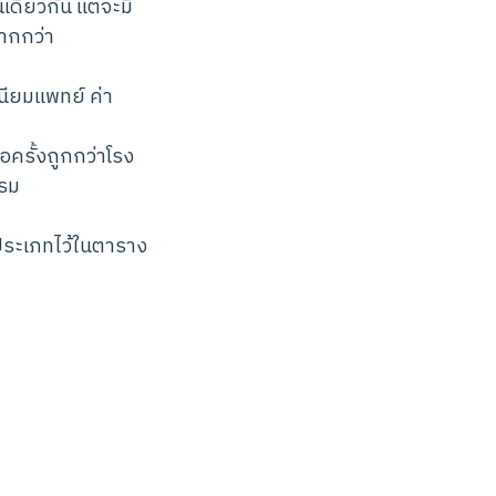
เดียวกัน แต่จะมี
ากกว่า
นียมแพทย์ ค่า
ต่อครั้งถูกกว่าโรง
รรม
ะประเภทไว้ในตาราง