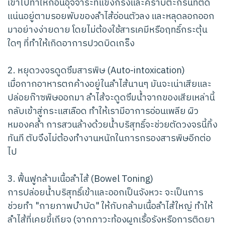
เข้าไปทำให้ก้อนอุจจาระที่แข็งกรังและคราบตะกรันที่ติด
แน่นอยู่ตามรอยพับของลำไส้อ่อนตัวลง และหลุดลอกออก
มาอย่างง่ายดาย โดยไม่ต้องใช้สารเคมีหรือฤทธิ์กระตุ้น
ใดๆ ที่ทำให้เกิดอาการปวดบิดเกร็ง
2. หยุดวงจรดูดซึมสารพิษ (Auto-intoxication)
เมื่อกากอาหารตกค้างอยู่ในลำไส้นานๆ มันจะเน่าเสียและ
ปล่อยก๊าซพิษออกมา ลำไส้จะดูดซึมน้ำจากของเสียเหล่านี้
กลับเข้าสู่กระแสเลือด ทำให้เรามีอาการอ่อนเพลีย ผิว
หมองคล้ำ การสวนล้างด้วยน้ำบริสุทธิ์จะช่วยตัดวงจรนี้ทิ้ง
ทันที ตับจึงไม่ต้องทำงานหนักในการกรองสารพิษอีกต่อ
ไป
3. ฟื้นฟูกล้ามเนื้อลำไส้ (Bowel Toning)
การปล่อยน้ำบริสุทธิ์เข้าและออกเป็นจังหวะ จะเป็นการ
ช่วยทำ "กายภาพบำบัด" ให้กับกล้ามเนื้อลำไส้ใหญ่ ทำให้
ลำไส้ที่เคยขี้เกียจ (จากภาวะท้องผูกเรื้อรังหรือการติดยา