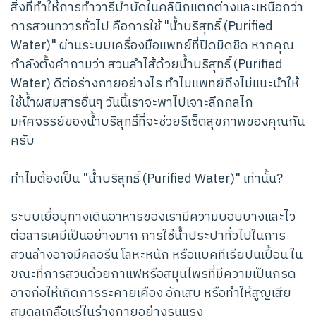
สิ่งที่ทำให้การทำวารีบำบัดในคลินิกแตกต่างและเหนือกว่า
การสวนทวารทั่วไป คือการใช้ "น้ำบริสุทธิ์ (Purified
Water)" ผ่านระบบเครื่องมือแพทย์ที่ปิดมิดชิด หากคุณ
กำลังตั้งคำถามว่า สวนลำไส้ด้วยน้ำบริสุทธิ์ (Purified
Water) ดีต่อร่างกายอย่างไร ทำไมแพทย์ถึงไม่แนะนำให้
ใช้น้ำผสมสารอื่นๆ วันนี้เราจะพาไปเจาะลึกกลไก
มหัศจรรย์ของน้ำบริสุทธิ์ที่จะช่วยรีเซ็ตสุขภาพของคุณกัน
ครับ
ทำไมต้องเป็น "น้ำบริสุทธิ์ (Purified Water)" เท่านั้น?
ระบบเยื่อบุทางเดินอาหารของเรามีความบอบบางและไว
ต่อสารเคมีเป็นอย่างมาก การใช้น้ำประปาทั่วไปในการ
สวนล้างอาจมีคลอรีน โลหะหนัก หรือแบคทีเรียปนเปื้อน ใน
ขณะที่การสวนด้วยกาแฟหรือสมุนไพรที่มีความเป็นกรด
อาจก่อให้เกิดการระคายเคือง อักเสบ หรือทำให้สูญเสีย
สมดุลเกลือแร่ในร่างกายอย่างรุนแรง