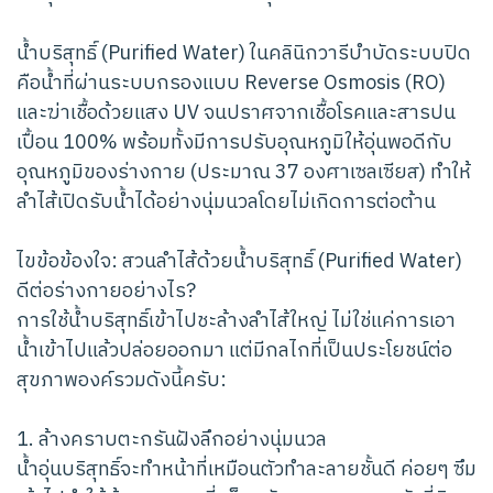
น้ำบริสุทธิ์ (Purified Water) ในคลินิกวารีบำบัดระบบปิด
คือน้ำที่ผ่านระบบกรองแบบ Reverse Osmosis (RO)
และฆ่าเชื้อด้วยแสง UV จนปราศจากเชื้อโรคและสารปน
เปื้อน 100% พร้อมทั้งมีการปรับอุณหภูมิให้อุ่นพอดีกับ
อุณหภูมิของร่างกาย (ประมาณ 37 องศาเซลเซียส) ทำให้
ลำไส้เปิดรับน้ำได้อย่างนุ่มนวลโดยไม่เกิดการต่อต้าน
ไขข้อข้องใจ: สวนลำไส้ด้วยน้ำบริสุทธิ์ (Purified Water)
ดีต่อร่างกายอย่างไร?
การใช้น้ำบริสุทธิ์เข้าไปชะล้างลำไส้ใหญ่ ไม่ใช่แค่การเอา
น้ำเข้าไปแล้วปล่อยออกมา แต่มีกลไกที่เป็นประโยชน์ต่อ
สุขภาพองค์รวมดังนี้ครับ:
1. ล้างคราบตะกรันฝังลึกอย่างนุ่มนวล
น้ำอุ่นบริสุทธิ์จะทำหน้าที่เหมือนตัวทำละลายชั้นดี ค่อยๆ ซึม