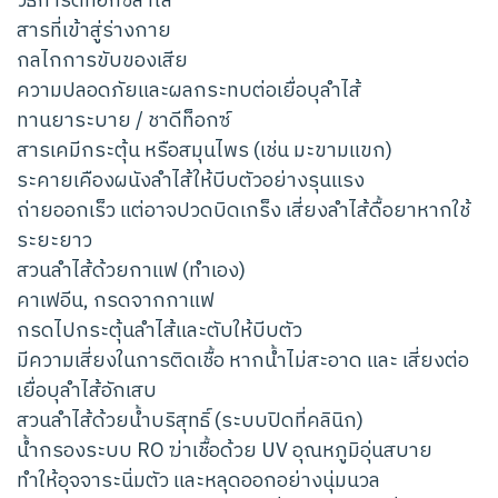
วิธีการดีท็อกซ์ลำไส้
สารที่เข้าสู่ร่างกาย
กลไกการขับของเสีย
ความปลอดภัยและผลกระทบต่อเยื่อบุลำไส้
ทานยาระบาย / ชาดีท็อกซ์
สารเคมีกระตุ้น หรือสมุนไพร (เช่น มะขามแขก)
ระคายเคืองผนังลำไส้ให้บีบตัวอย่างรุนแรง
ถ่ายออกเร็ว แต่อาจปวดบิดเกร็ง เสี่ยงลำไส้ดื้อยาหากใช้
ระยะยาว
สวนลำไส้ด้วยกาแฟ (ทำเอง)
คาเฟอีน, กรดจากกาแฟ
กรดไปกระตุ้นลำไส้และตับให้บีบตัว
มีความเสี่ยงในการติดเชื้อ หากน้ำไม่สะอาด และ เสี่ยงต่อ
เยื่อบุลำไส้อักเสบ
สวนลำไส้ด้วยน้ำบริสุทธิ์ (ระบบปิดที่คลินิก)
น้ำกรองระบบ RO ฆ่าเชื้อด้วย UV อุณหภูมิอุ่นสบาย
ทำให้อุจจาระนิ่มตัว และหลุดออกอย่างนุ่มนวล