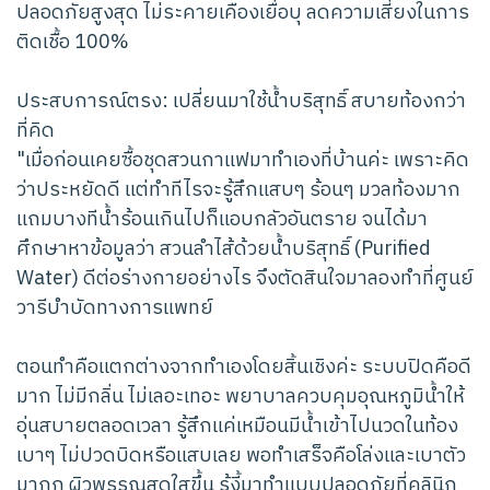
ปลอดภัยสูงสุด ไม่ระคายเคืองเยื่อบุ ลดความเสี่ยงในการ
ติดเชื้อ 100%
ประสบการณ์ตรง: เปลี่ยนมาใช้น้ำบริสุทธิ์ สบายท้องกว่า
ที่คิด
"เมื่อก่อนเคยซื้อชุดสวนกาแฟมาทำเองที่บ้านค่ะ เพราะคิด
ว่าประหยัดดี แต่ทำทีไรจะรู้สึกแสบๆ ร้อนๆ มวลท้องมาก
แถมบางทีน้ำร้อนเกินไปก็แอบกลัวอันตราย จนได้มา
ศึกษาหาข้อมูลว่า สวนลำไส้ด้วยน้ำบริสุทธิ์ (Purified
Water) ดีต่อร่างกายอย่างไร จึงตัดสินใจมาลองทำที่ศูนย์
วารีบำบัดทางการแพทย์
ตอนทำคือแตกต่างจากทำเองโดยสิ้นเชิงค่ะ ระบบปิดคือดี
มาก ไม่มีกลิ่น ไม่เลอะเทอะ พยาบาลควบคุมอุณหภูมิน้ำให้
อุ่นสบายตลอดเวลา รู้สึกแค่เหมือนมีน้ำเข้าไปนวดในท้อง
เบาๆ ไม่ปวดบิดหรือแสบเลย พอทำเสร็จคือโล่งและเบาตัว
มากก ผิวพรรณสดใสขึ้น รู้งี้มาทำแบบปลอดภัยที่คลินิก