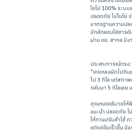
ความเสี่ยง โยโย่เอ
โยโย่ 100% ระบบ
ปลอดภัย ไม่โยโย่
มาตรฐานความปล
มักลักลอบใส่สารอ
ผ่าน อย. สากล มีง
ประสบการณ์ตรง: 
"เคยหลงผิดไปกินย
ไป 3 กิโล แต่สภาพค
กลับมา 5 กิโลเลย
คุณหมออธิบายให้ฟั
แนะนำ ปลอดภัย ไม
ให้ทานปรับลำไส้ คว
แต่แค่อิ่มเร็วขึ้น