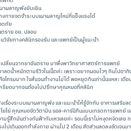
ฟเฟกต์
เผาผลาญพังยับเยิน
 ร่างกายจดจำระบบเผาผลาญใหม่ที่แข็งแรงได้
อดภัย
ันตราย อย. ปลอม
านวิจัยทางคลินิกรองรับ และแพทย์เป็นผู้แนะนำ
เปลี่ยนจากยาอันตราย มาพึ่งพาวิทยาศาสตร์การแพทย์
าลดน้ำหนักตามรีวิวในเน็ตค่ะ เพราะอยากผอมไวๆ กินไปอาทิต
ือโทรมมาก ใจสั่นจนทำงานไม่ได้ พอหยุดกินเท่านั้นแหละ เดือน
 เครียดมากจนต้องไปปรึกษาคุณหมอที่คลินิก
งเรื่องระบบเผาผลาญพัง และแนะนำให้รู้จักกับ อาหารเสริมลดน
่โยโย่ คุณหมอจัดวิตามิน แอล-คาร์นิทีนแบบเกรดการแพทย์ แ
ามรู้สึกมันต่างกันฟ้ากับเหวเลยค่ะ รอบนี้เราไม่หงุดหงิดเลย
 มีแรงไปเดินออกกำลังกาย ผ่านไป 2 เดือน สัดส่วนลดลงชัดเจนมา