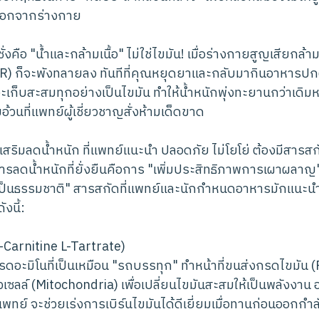
ำออกจากร่างกาย
่งคือ "น้ำและกล้ามเนื้อ" ไม่ใช่ไขมัน! เมื่อร่างกายสูญเสียกล้า
) ก็จะพังทลายลง ทันทีที่คุณหยุดยาและกลับมากินอาหารปกติ
ก็บสะสมทุกอย่างเป็นไขมัน ทำให้น้ำหนักพุ่งทะยานกว่าเดิมหลา
นที่แพทย์ผู้เชี่ยวชาญสั่งห้ามเด็ดขาด
สริมลดน้ำหนัก ที่แพทย์แนะนำ ปลอดภัย ไม่โยโย่ ต้องมีสารส
รลดน้ำหนักที่ยั่งยืนคือการ "เพิ่มประสิทธิภาพการเผาผลา
็นธรรมชาติ" สารสกัดที่แพทย์และนักกำหนดอาหารมักแนะนำให
งนี้:
L-Carnitine L-Tartrate)
รดอะมิโนที่เป็นเหมือน "รถบรรทุก" ทำหน้าที่ขนส่งกรดไขมัน (Fa
ซลล์ (Mitochondria) เพื่อเปลี่ยนไขมันสะสมให้เป็นพลังงาน อ
พทย์ จะช่วยเร่งการเบิร์นไขมันได้ดีเยี่ยมเมื่อทานก่อนออกกำ