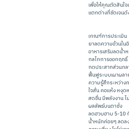
เพื่อให้คุณตัดสิน
แตกต่างที่ชัดเจนดัง
เกณฑ์การประเมิน
ยาลดความอ้วนในอินเ
อาหารเสริมลดน้ำห
กลไกการออกฤทธิ์
กดประสาทส่วนกลาง
ฟื้นฟูระบบเผาผลาญ
ความรู้สึกระหว่าง
ใจสั่น คอแห้ง หงุด
สดชื่น มีพลังงาน ไ
ผลลัพธ์บนตาชั่ง
ลดฮวบฮาบ 5-10 กิ
น้ำหนักค่อยๆ ลดลง