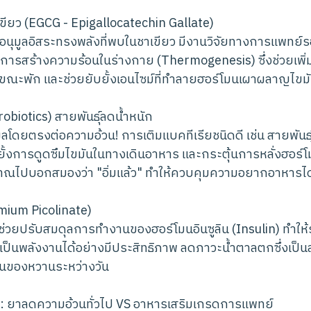
ขียว (EGCG - Epigallocatechin Gallate)
นุมูลอิสระทรงพลังที่พบในชาเขียว มีงานวิจัยทางการแพทย์ร
นการสร้างความร้อนในร่างกาย (Thermogenesis) ซึ่งช่วยเพิ
ขณะพัก และช่วยยับยั้งเอนไซม์ที่ทำลายฮอร์โมนเผาผลาญไขม
robiotics) สายพันธุ์ลดน้ำหนัก
ีผลโดยตรงต่อความอ้วน! การเติมแบคทีเรียชนิดดี เช่น สายพันธุ
ยั้งการดูดซึมไขมันในทางเดินอาหาร และกระตุ้นการหลั่งฮอร์โม
ญาณไปบอกสมองว่า "อิ่มแล้ว" ทำให้ควบคุมความอยากอาหารได
mium Picolinate)
ี่ช่วยปรับสมดุลการทำงานของฮอร์โมนอินซูลิน (Insulin) ทำ
้เป็นพลังงานได้อย่างมีประสิทธิภาพ ลดภาวะน้ำตาลตกซึ่งเป็น
ินของหวานระหว่างวัน
: ยาลดความอ้วนทั่วไป VS อาหารเสริมเกรดการแพทย์