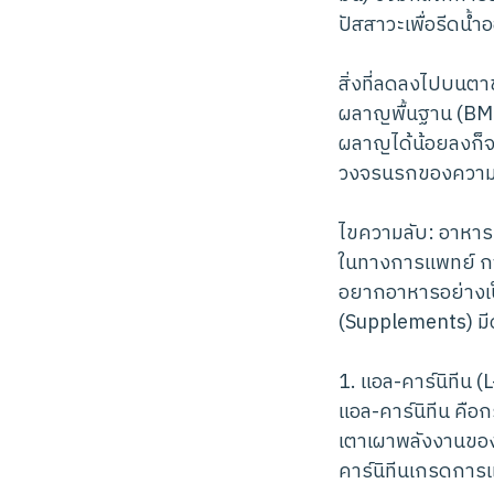
ปัสสาวะเพื่อรีดน้
สิ่งที่ลดลงไปบนตาชั
ผลาญพื้นฐาน (BMR
ผลาญได้น้อยลงก็จะเ
วงจรนรกของความอ้ว
ไขความลับ: อาหารเ
ในทางการแพทย์ กา
อยากอาหารอย่างเป
(Supplements) มีดั
1. แอล-คาร์นิทีน (
แอล-คาร์นิทีน คือก
เตาเผาพลังงานของเ
คาร์นิทีนเกรดการแ