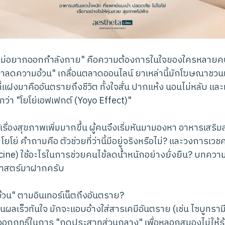
ไม่อยากออกกำลังกาย" คือความต้องการในใจของใครหลายคน 
ยาลดความอ้วน" เกลื่อนตลาดออนไลน์ ยาเหล่านี้มักโฆษณาชวนเชื
งที่แฝงมาคืออันตรายถึงชีวิต ทั้งใจสั่น ปากแห้ง นอนไม่หลับ และ
ียกว่า "โยโย่เอฟเฟกต์ (Yoyo Effect)"
้เรื่องสุขภาพเพิ่มมากขึ้น ผู้คนจึงเริ่มหันมามองหา อาหารเสริม
ยโย่ คำถามคือ ตัวช่วยที่ว่านี้มีอยู่จริงหรือไม่? และวงการเว
ine) ใช้อะไรในการช่วยคนไข้ลดน้ำหนักอย่างยั่งยืน? บทความ
ศาสตร์มาฝากครับ
วน" ตามอินเทอร์เน็ตถึงอันตราย?
็นผลเร็วทันใจ มักจะแอบอ้างใส่สารเคมีอันตราย (เช่น ไซบูทรา
รออกฤทธิ์ในการ "กดประสาทส่วนกลาง" เพื่อหลอกสมองไม่ให้รู้ส