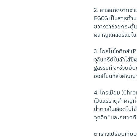
2. สารสกัดจากชาเ
EGCG เป็นสารต้านอ
ขวางว่าช่วยกระตุ้
ผลาญแคลอรี่แม้ใน
3. โพรไบโอติกส์ (P
จุลินทรีย์ในลำไส้ม
gasseri จะช่วยยับ
ฮอร์โมนที่ส่งสัญ
4. โครเมียม (Chro
เป็นแร่ธาตุสำคัญท
น้ำตาลในเลือดไปใช
จุกจิก" และอยากก
ตารางเปรียบเทียบ