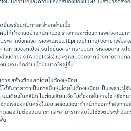
 ซึ่งเป็นความถี่และความแรงที่สมองของมนุษย์ไม่สามารถสั่ง
ดขึ้นพร้อมกับการสร้างกล้ามเนื้อ
กบังคับให้ทำงานอย่างหนักหน่วง ร่างกายจะต้องการพลังงานมหา
์ประสาทจึงหลั่งสารเอพิเนฟริน (Epinephrine) ออกมาเพื่อส่
รอบๆ แตกตัวออกเป็นกรดไขมันอิสระ กระบวนการหลอมละลายไขมั
างส่วนตายลง (Apoptosis) และถูกขับออกจากร่างกายตามกลไ
งในขณะที่กล้ามเนื้อมีขนาดใหญ่ขึ้น
็นการ สร้างซิกแพคโดยไม่ต้องเหนื่อย
ี้ได้รับฉายาว่าเป็นการปั้นหุ่นโดยไม่ต้องเหนื่อย เป็นเพราะผู้ร
นเตียงในคลินิก ไม่ต้องเสียเหงื่อ ไม่ต้องกลั้นหายใจ หรือท
องซิทอัพสองหมื่นครั้งในยิม เครื่องมือจะทำหน้าที่ออกกำลังก
ีบาดแผล ไม่ต้องฉีดยาชา และสามารถกลับไปใช้ชีวิตประจำวันห
ื้น