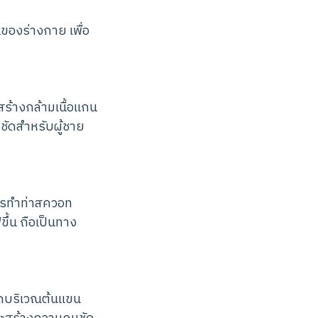
ของร่างกาย เพื่อ
มสร้างกล้ามเนื้อแกน
มชัดสำหรับผู้ชาย
ย
นการทำท่าสควอท
ูขึ้น ถือเป็นทาง
ัดบริเวณต้นแขน