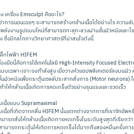
เครื่อง Emsculpt คืออะไร?
การนอนเฉยๆ จะสามารถสร้างกล้ามเนื้อได้อย่างไร ความลับขอ
ยีพลังงานรูปแบบใหม่ที่สามารถทะลุทะลวงผ่านชั้นผิวหนังและไ
ง ซึ่งมีกลไกทางวิทยาศาสตร์ที่น่าสนใจดังนี้
เหล็กไฟฟ้า HIFEM
่องมือนี้คือการใช้เทคโนโลยี High-Intensity Focused Elect
าแบบเฉพาะเจาะจงกำลังสูง เมื่อวางหัวแอปพลิเคเตอร์ลงบนผิว ค
ั้นผิวหนังเพื่อกระตุ้นเซลล์ประสาทสั่งการ (Motor neurons) 
 ทำให้กล้ามเนื้อเกิดการหดเกร็งตัวอย่างรุนแรงและรวดเร็ว
มเนื้อแบบ Supramaximal
นื้อที่เกิดจากคลื่น HIFEM นั้นแตกต่างจากการที่เราซิทอัพห
งสามารถสั่งให้กล้ามเนื้อเกิดการหดเกร็งในระดับสูงสุดที่เรียก
สามารถกระตุ้นให้เกิดการหดเกร็งได้มากถึงสองหมื่นครั้งภ