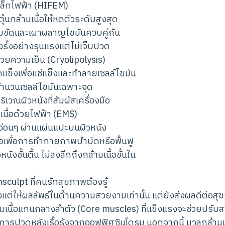
เหล็กไฟฟ้า (HIFEM)
ตุ้นกล้ามเนื้อให้หดตัวระดับสูงสุด
้คมชัดและเผาผลาญไขมันควบคู่กัน
ดึงรั้งอย่างรุนแรงแต่ไม่เจ็บปวด
้วยความเย็น (Cryolipolysis)
อกแข็งเพื่อแช่แข็งและทำลายเซลล์ไขมัน
ดจำนวนเซลล์ไขมันเฉพาะจุด
ริเวณผิวหนังที่สัมผัสเครื่องมือ
มเนื้อด้วยไฟฟ้า (EMS)
่อนๆ ผ่านแผ่นแปะบนผิวหนัง
ื้อเพื่อการทำกายภาพบำบัดหรือฟื้นฟู
วหนังชั้นตื้น ไม่ลงลึกถึงกล้ามเนื้อชั้นใน
culpt ที่คนรักสุขภาพต้องรู้
ยงแต่ให้ผลลัพธ์ในด้านความสวยงามเท่านั้น แต่ยังส่งผลดีต่อ
มเนื้อแกนกลางลำตัว (Core muscles) ที่แข็งแรงจะช่วยปรับ
าการปวดหลังเรื้อรังจากออฟฟิศซินโดรม นอกจากนี้ มวลกล้ามเนื้อ