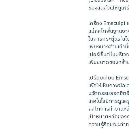
(Biceps และ Trice
ของสัดส่วนให้ดูเฟิร
เครื่อง Emsculp
แม้กลไกพื้นฐานจะ
ในการกระตุ้นเส้นใ
เพียงบางส่วนเท่านั
เปอร์เซ็นต์ในบริเ
เพิ่มขนาดของกล้าม
เปรียบเทียบ Emscu
เพื่อให้เห็นภาพชัดเ
นวัตกรรมยอดฮิตอื่
เทคโนโลยีการดูแลร
กลไกการทำงานหล
เป้าหมายหลักของ
ความรู้สึกขณะทำท