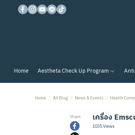
Home
Aestheta Check Up Program
Anti
Home
All Blog
News & Events
Health Corne
เครื่อง Emsc
Share
1035 Views