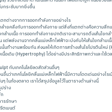
ps) รวมถึงต้นขาด้านในและด้านนอก เพื่อแก้ปัญหาเนื้อย้วย
์มกระชับมากยิ่งขึ้น
t แตกต่างจากการออกกำลังกายอย่างไร
คล้ายคลึงกับการออกกำลังกาย แต่สิ่งที่แตกต่างคือความลึ
ยกล้ามเนื้อ การออกกำลังกายปกติเราจะสามารถดึงเส้นใยกล้าม
้น แต่พลังงานจากคลื่นแม่เหล็กไฟฟ้าจะบังคับให้เส้นใยกล้ามเนื้
วณนั้นทำงานพร้อมกัน ส่งผลให้เกิดการสร้างเส้นใยโปรตีนใหม่ 
เนื้อเดิม (Hypertrophy) ได้อย่างมีประสิทธิภาพกว่าและใช้เว
lpt กับเทคโนโลยีลดสัดส่วนอื่นๆ
จนขึ้นว่าเทคโนโลยีคลื่นแม่เหล็กไฟฟ้านี้มีความโดดเด่นอย่างไรเม
นๆ ในท้องตลาด เราได้สรุปข้อมูลไว้ในตารางด้านล่างนี้
ูปร่าง
ัก
การรักษา
รีตเมนต์