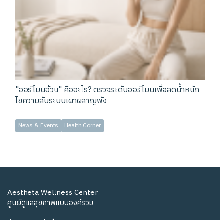
"ฮอร์โมนอ้วน" คืออะไร? ตรวจระดับฮอร์โมนเพื่อลดน้ำหนัก
ไขความลับระบบเผาผลาญพัง
News & Events
Health Corner
Aestheta Wellness Center
ศูนย์ดูแลสุขภาพแบบองค์รวม