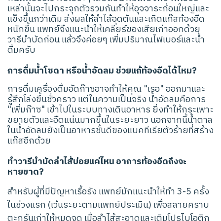
เหล่านั้นจะไปกระจุกตัวรวมกันทำให้อุจจาระก้อนใหญ่และ
แข็งขึ้นกว่าเดิม ส่งผลให้ลำไส้อุดตันและเกิดแก๊สท้องอืด
หนักขึ้น แพทย์จึงแนะนำให้เคลียร์ของเสียเก่าออกด้วย
วารีบำบัดก่อน แล้วจึงค่อยๆ เพิ่มปริมาณไฟเบอร์และน้ำ
ดื่มครับ
การดื่มน้ำโซดา หรือน้ำอัดลม ช่วยแก้ท้องอืดได้ไหม?
การดื่มเครื่องดื่มอัดก๊าซอาจทำให้คุณ "เรอ" ออกมาและ
รู้สึกโล่งขึ้นชั่วคราว แต่ในความเป็นจริง น้ำอัดลมคือการ
"เพิ่มก๊าซ" เข้าไปในระบบทางเดินอาหาร ยิ่งทำให้กระเพาะ
ขยายตัวและอืดแน่นมากขึ้นในระยะยาว นอกจากนี้น้ำตาล
ในน้ำอัดลมยังเป็นอาหารชั้นดีของแบคทีเรียตัวร้ายที่สร้าง
แก๊สอีกด้วย
ทำวารีบำบัดลำไส้บ่อยแค่ไหน อาการท้องอืดถึงจะ
หายขาด?
สำหรับผู้ที่มีปัญหาเรื้อรัง แพทย์มักแนะนำให้ทำ 3-5 ครั้ง
ในช่วงแรก (เว้นระยะตามแพทย์ประเมิน) เพื่อสลายคราบ
ตะกรันเก่าให้หมดจด เมื่อลำไส้สะอาดและเติมโปรไบโอติก