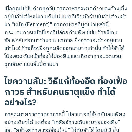
เมื่อคุณไม่ขับถ่ายทุกวัน กากอาหารจะตกค้างและค้างเติ่ง
อยู่ในลำไส้ใหญ่นานเกินไป แบคทีเรียตัวร้ายในลำไส้จะเข้า
มา "หมัก (Ferment)" กากอาหารที่บูดเน่าเหล่านี้
กระบวนการหมักนี้เองที่ปล่อยก๊าซพิษ (เช่น ก๊าซมีเทน
ซัลเฟอร์) ออกมาจำนวนมหาศาล ยิ่งอุจจาระค้างอยู่นาน
เท่าไหร่ ก๊าซก็จะยิ่งถูกผลิตออกมามากเท่านั้น ทำให้ลำไส้
โป่งพอง ดันหน้าท้องให้ป่องยื่น และเกิดอาการปวดมวน
จุกเสียด แน่นลิ้นปี่ตามมา
ไขความลับ: วิธีแก้ท้องอืด ท้องเฟ้อ
ถาวร สำหรับคนธาตุแข็ง ทำได้
อย่างไร?
การจะหายขาดจากอาการนี้ ไม่สามารถใช้ยาขับลมเพียง
อย่างเดียวได้ แต่ต้อง "เคลียร์ทางเดินระบายของเสีย"
และ "สร้างสภาพแวดล้อมใหม่" ให้กับลำไส้ โดยมี 3 ขั้น