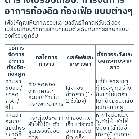
ตารางเปรียบเทียบ: การจัดการ
อาการท้องอืด ท้องเฟ้อ แบบต่างๆ
เพื่อให้คุณเห็นภาพรวมและผลลัพธ์ที่คาดหวังได้ ลอง
เปรียบเทียบวิธีการรักษาแบบดั้งเดิมกับการรักษาแบบ
องค์รวมดูครับ
วิธีการ
จัดการ
ข้อควรระวังและ
กลไกการ
ผลลัพธ์และ
อาการ
ผลกระทบระยะ
ทำงาน
ระยะเวลา
ท้องอืด-
ยาว
ท้องผูก
ทานยา
แก้ที่ปลายเหตุ
ช่วยลดฟอง
ขับลม /
โล่งท้อง
ก๊าซจะถูกสร้าง
อากาศและ
ยาลด
ชั่วคราว (1-
ขึ้นมาใหม่ตราบ
ระบายก๊าซใน
กรด /
2 ชั่วโมง)
ใดที่ยังมีของเสีย
กระเพาะอาหาร
อีโน
หมักหมมอยู่
ทานยา
หากใช้ต่อเนื่อง
กระตุ้นประสาท
ถ่ายออกได้
ระบาย
จะทำให้ "ลำไส้
ลำไส้ให้บีบตัว
เร็ว แต่อาจมี
สมุนไพร
ดื้อยา (ลำไส้ขี้
รุนแรงเพื่อขับ
อาการปวด
/ ชาดีท็
เกียจ)" ขับถ่าย
ถ่าย
บิดเกร็ง