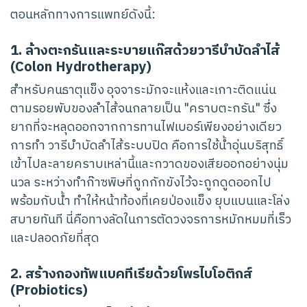
ตอนหลักทางการแพทย์ดังนี้:
1. ล้างตะกรันและระบายแก๊สด้วยวารีบำบัดลำไส้
(Colon Hydrotherapy)
สำหรับคนธาตุแข็ง อุจจาระมักจะแห้งและเกาะติดแน่น
ตามรอยพับของลำไส้จนกลายเป็น "คราบตะกรัน" ซึ่ง
ยากที่จะหลุดออกจากการทานไฟเบอร์เพียงอย่างเดียว
การทำ วารีบำบัดลำไส้ระบบปิด คือการใช้น้ำอุ่นบริสุทธิ์
เข้าไปละลายคราบเหล่านี้และกวาดของเสียออกอย่างนุ่ม
นวล ระหว่างทำก๊าซพิษที่ถูกกักขังไว้จะถูกดูดออกไป
พร้อมกับน้ำ ทำให้หน้าท้องที่เคยป่องแข็ง ยุบแบนและโล่ง
สบายทันที นี่คือทางลัดในการตัดวงจรการหมักหมมที่เร็ว
และปลอดภัยที่สุด
2. สร้างกองทัพแบคทีเรียด้วยโพรไบโอติกส์
(Probiotics)