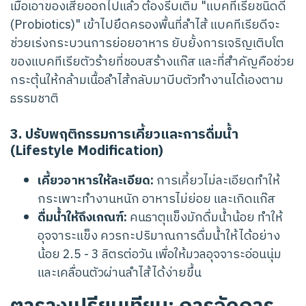
เมื่อเอาของเสียออกไปแล้ว ต้องรีบเติม "แบคทีเรียชนิดดี
(Probiotics)" เข้าไปยึดครองพื้นที่ลำไส้ แบคทีเรียดีจะ
ช่วยเร่งกระบวนการย่อยอาหาร ยับยั้งการเจริญเติบโต
ของแบคทีเรียตัวร้ายที่ชอบสร้างแก๊ส และที่สำคัญคือช่วย
กระตุ้นให้กล้ามเนื้อลำไส้กลับมาบีบตัวทำงานได้เองตาม
ธรรมชาติ
3. ปรับพฤติกรรมการเคี้ยวและการดื่มน้ำ
(Lifestyle Modification)
เคี้ยวอาหารให้ละเอียด:
การเคี้ยวไม่ละเอียดทำให้
กระเพาะทำงานหนัก อาหารไม่ย่อย และเกิดแก๊ส
ดื่มน้ำให้ถึงเกณฑ์:
คนธาตุแข็งมักดื่มน้ำน้อย ทำให้
อุจจาระแข็ง ควรกะปริมาณการดื่มน้ำให้ได้อย่าง
น้อย 2.5 - 3 ลิตรต่อวัน เพื่อให้มวลอุจจาระอ่อนนุ่ม
และเคลื่อนตัวผ่านลำไส้ได้ง่ายขึ้น