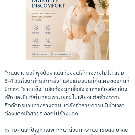
"กินนิดเดียวก็พุงป่อง แน่นท้องจนใส่กางเกงไม่ได้ แถม
3-4 วันถึงจะถ่ายสักครั้ง" นี่คือเสียงบ่นที่คุ้นเคยของคนที่
มีภาวะ "ธาตุแข็ง" หรือท้องผูกเรื้อรัง อาการท้องอืด ท้อง
เฟ้อ และมีแก๊สในกระเพาะเยอะ ไม่เพียงแต่สร้างความ
อึดอัดทรมานทางร่างกาย แต่ยังทำลายความมั่นใจเวลา
ต้องแต่งตัวสวยๆ ออกไปข้างนอก
หลายคนแก้ปัญหาเฉพาะหน้าด้วยการกินยาขับลม ยาลด