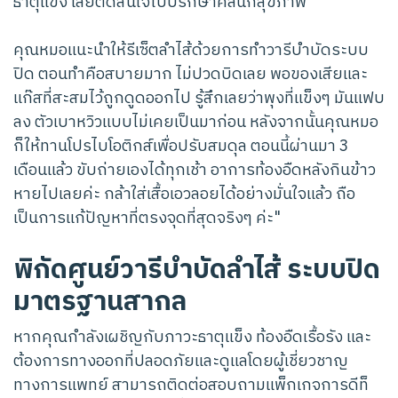
ธาตุแข็ง เลยตัดสินใจไปปรึกษาคลินิกสุขภาพ
คุณหมอแนะนำให้รีเซ็ตลำไส้ด้วยการทำวารีบำบัดระบบ
ปิด ตอนทำคือสบายมาก ไม่ปวดบิดเลย พอของเสียและ
แก๊สที่สะสมไว้ถูกดูดออกไป รู้สึกเลยว่าพุงที่แข็งๆ มันแฟบ
ลง ตัวเบาหวิวแบบไม่เคยเป็นมาก่อน หลังจากนั้นคุณหมอ
ก็ให้ทานโปรไบโอติกส์เพื่อปรับสมดุล ตอนนี้ผ่านมา 3
เดือนแล้ว ขับถ่ายเองได้ทุกเช้า อาการท้องอืดหลังกินข้าว
หายไปเลยค่ะ กล้าใส่เสื้อเอวลอยได้อย่างมั่นใจแล้ว ถือ
เป็นการแก้ปัญหาที่ตรงจุดที่สุดจริงๆ ค่ะ"
พิกัดศูนย์วารีบำบัดลำไส้ ระบบปิด
มาตรฐานสากล
หากคุณกำลังเผชิญกับภาวะธาตุแข็ง ท้องอืดเรื้อรัง และ
ต้องการทางออกที่ปลอดภัยและดูแลโดยผู้เชี่ยวชาญ
ทางการแพทย์ สามารถติดต่อสอบถามแพ็กเกจการดีท็