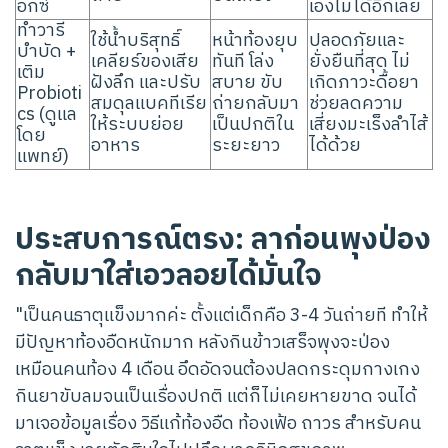
อกซ์
เองไม่ได้อีกเลย
ทำวารี
ใช้น้ำบริสุทธิ์
หน้าท้องยุบ
ปลอดภัยและ
บำบัด +
เคลียร์ของเสีย
ทันที โล่ง
ยั่งยืนที่สุด ไม่
เติม
ฝังลึก และปรับ
สบาย ขับ
เกิดภาวะดื้อยา
Probioti
สมดุลแบคทีเรีย
ถ่ายกลับมา
ช่วยลดความ
cs (ดูแล
ให้ระบบย่อย
เป็นปกติใน
เสี่ยงมะเร็งลำไส้
โดย
อาหาร
ระยะยาว
ได้ด้วย
แพทย์)
ประสบการณ์ตรง: ลาก่อนพุงป่อง
กลับมาใส่เอวลอยได้มั่นใจ
"เป็นคนธาตุแข็งมากค่ะ ตั้งแต่เด็กคือ 3-4 วันถ่ายที ทำให้
มีปัญหาท้องอืดหนักมาก หลังกินข้าวเสร็จพุงจะป่อง
เหมือนคนท้อง 4 เดือน อึดอัดจนต้องปลดกระดุมกางเกง
กินยาขับลมจนเป็นเรื่องปกติ แต่ก็ไม่เคยหายขาด จนได้
มาเจอข้อมูลเรื่อง วิธีแก้ท้องอืด ท้องเฟ้อ ถาวร สำหรับคน