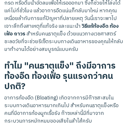
กรด หรือดื่มน้ำอัดลมเพื่อให้เรอออกมา ซึ่งก็ช่วยให้โล่งได้
แค่ไม่กี่ชั่วโมง แล้วอาการอืดแน่นก็กลับมาใหม่ หากคุณ
เหนื่อยล้ากับการแก้ปัญหาที่ปลายเหตุ วันนี้เราจะพาไป
เจาะลึกถึงสาเหตุที่แท้จริง และแนะนำ
วิธีแก้ท้องอืด ท้อง
เฟ้อ ถาวร
สำหรับคนธาตุแข็ง ด้วยแนวทางเวชศาสตร์
ชะลอวัยที่จะช่วยรีเซ็ตระบบทางเดินอาหารของคุณให้กลับ
มาทำงานได้อย่างสมบูรณ์แบบครับ
ทำไม "คนธาตุแข็ง" ถึงมีอาการ
ท้องอืด ท้องเฟ้อ รุนแรงกว่าคน
ปกติ?
อาการท้องอืด (Bloating) เกิดจากการมีก๊าซสะสมใน
ระบบทางเดินอาหารมากเกินไป สำหรับคนธาตุแข็งหรือ
คนที่มีอาการท้องผูกเรื้อรัง ก๊าซเหล่านี้มีที่มาจาก
กระบวนการหมักหมมของเสียในลำไส้ครับ