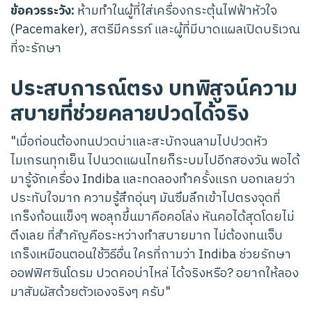
ข้อควรระวัง:
ห้ามทำในผู้ที่ใส่เครื่องกระตุ้นไฟฟ้าหัวใจ
(Pacemaker), สตรีมีครรภ์ และผู้ที่มีบาดแผลเปิดบริเวณ
ที่จะรักษา
ประสบการณ์ตรง บทพิสูจน์ความ
สบายที่ช่วยคลายปวดได้จริง
"เมื่อก่อนต้องทนปวดบ่าและสะบักจนลามไปปวดหัว
ไมเกรนทุกเย็น ไปนวดแผนไทยก็ระบมไปอีกสองวัน พอได้
มารู้จักเครื่อง Indiba และทดลองทำครั้งแรก บอกเลยว่า
ประทับใจมาก ความรู้สึกอุ่นๆ มันซึมลึกเข้าไปตรงจุดที่
เกร็งก้อนแข็งๆ พอลุกขึ้นมาคือคอโล่ง หันคอได้สุดโดยไม่
ตึงเลย ที่สำคัญคือระหว่างทำสบายมาก ไม่ต้องทนเจ็บ
เกร็งเหมือนตอนใช้วิธีอื่น ใครที่ถามว่า Indiba ช่วยรักษา
ออฟฟิศซินโดรม ปวดคอบ่าไหล่ ได้จริงหรือ? อยากให้ลอง
มาสัมผัสด้วยตัวเองจริงๆ ครับ"