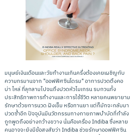
มนุษย์เงินเดือนและวัยทำงานเกินครึ่งต้องเคยเผชิญกับ
ความทรมานจาก "ออฟฟิศซินโดรม" อาการปวดตึงคอ
บ่า ไหล่ ที่ลุกลามไปจนถึงปวดหัวไมเกรน รบกวนทั้ง
ประสิทธิภาพการทำงานและการใช้ชีวิต หลายคนพยายาม
รักษาด้วยการนวด ฝังเข็ม หรือทานยา แต่ก็มักจะกลับมา
ปวดซ้ำอีก ปัจจุบันมีนวัตกรรมทางกายภาพบำบัดที่กำลัง
ถูกพูดถึงอย่างกว้างขวาง นั่นคือเครื่อง Indiba ซึ่งหลาย
คนอาจจะยังมีข้อสงสัยว่า Indiba ช่วยรักษาออฟฟิศซิน