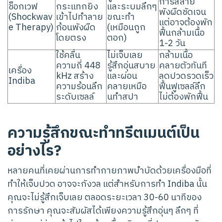
การสลาย
ช็อกเวฟ
กระแทกยิง
และระบมลึกๆ
พังผืดชัดเจน
(Shockwav
เข้าไปทำลาย
ขณะทำ
แต่อาจต้องพัก
e Therapy)
ก้อนพังผืด
(เหมือนถูก
ฟื้นกล้ามเนื้อ
โดยตรง
ตอก)
1-2 วัน
ใช้คลื่น
ไม่เจ็บเลย
กล้ามเนื้อ
ความถี่ 448
รู้สึกอุ่นสบาย
คลายตัวทันที
เครื่อง
kHz สร้าง
และผ่อน
ลดปวดรวดเร็ว
Indiba
ความร้อนลึก
คลายเหมือ
ฟื้นฟูเซลล์ลึก
ระดับเซลล์
นทำสปา
ไม่ต้องพักฟื้น
ความรู้สึกขณะทำทรีตเมนต์เป็น
อย่างไร?
หลายคนที่เคยผ่านการทำกายภาพบำบัดด้วยเครื่องมือที่
ทำให้เจ็บปวด อาจจะกังวล แต่สำหรับการทำ Indiba นั้น
คุณจะไม่รู้สึกเจ็บเลย ตลอดระยะเวลา 30-60 นาทีของ
การรักษา คุณจะสัมผัสได้เพียงความรู้สึกอุ่นๆ ลึกๆ ที่