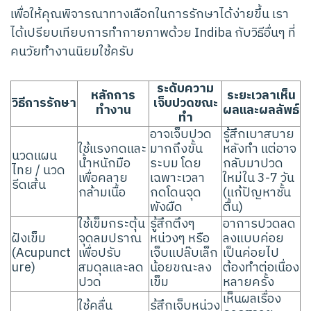
เพื่อให้คุณพิจารณาทางเลือกในการรักษาได้ง่ายขึ้น เรา
ได้เปรียบเทียบการทำกายภาพด้วย Indiba กับวิธีอื่นๆ ที่
คนวัยทำงานนิยมใช้ครับ
ระดับความ
หลักการ
ระยะเวลาเห็น
วิธีการรักษา
เจ็บปวดขณะ
ทำงาน
ผลและผลลัพธ์
ทำ
อาจเจ็บปวด
รู้สึกเบาสบาย
ใช้แรงกดและ
มากถึงขั้น
หลังทำ แต่อาจ
นวดแผน
น้ำหนักมือ
ระบม โดย
กลับมาปวด
ไทย / นวด
เพื่อคลาย
เฉพาะเวลา
ใหม่ใน 3-7 วัน
รีดเส้น
กล้ามเนื้อ
กดโดนจุด
(แก้ปัญหาชั้น
พังผืด
ตื้น)
ใช้เข็มกระตุ้น
รู้สึกตึงๆ
อาการปวดลด
ฝังเข็ม
จุดลมปราณ
หน่วงๆ หรือ
ลงแบบค่อย
(Acupunct
เพื่อปรับ
เจ็บแปล๊บเล็ก
เป็นค่อยไป
ure)
สมดุลและลด
น้อยขณะลง
ต้องทำต่อเนื่อง
ปวด
เข็ม
หลายครั้ง
เห็นผลเรื่อง
ใช้คลื่น
รู้สึกเจ็บหน่วง