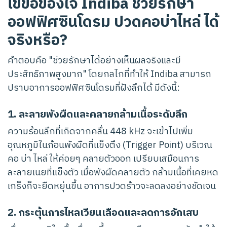
ไขข้อข้องใจ Indiba ช่วยรักษา
ออฟฟิศซินโดรม ปวดคอบ่าไหล่ ได้
จริงหรือ?
คำตอบคือ "ช่วยรักษาได้อย่างเห็นผลจริงและมี
ประสิทธิภาพสูงมาก" โดยกลไกที่ทำให้ Indiba สามารถ
ปราบอาการออฟฟิศซินโดรมที่ฝังลึกได้ มีดังนี้:
1. ละลายพังผืดและคลายกล้ามเนื้อระดับลึก
ความร้อนลึกที่เกิดจากคลื่น 448 kHz จะเข้าไปเพิ่ม
อุณหภูมิในก้อนพังผืดที่แข็งตึง (Trigger Point) บริเวณ
คอ บ่า ไหล่ ให้ค่อยๆ คลายตัวออก เปรียบเสมือนการ
ละลายเนยที่แข็งตัว เมื่อพังผืดคลายตัว กล้ามเนื้อที่เคยหด
เกร็งก็จะยืดหยุ่นขึ้น อาการปวดร้าวจะลดลงอย่างชัดเจน
2. กระตุ้นการไหลเวียนเลือดและลดการอักเสบ