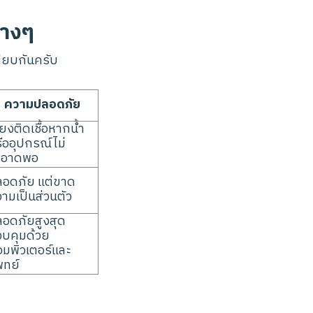
่างๆ
ทียบกันครับ
ความปลอดภัย
ี่ยงติดเชื้อหากน้ำ
ืออุปกรณ์ไม่
ะอาดพอ
อดภัย แต่ขาด
ามเป็นส่วนตัว
อดภัยสูงสุด
บคุมด้วย
มพิวเตอร์และ
พทย์