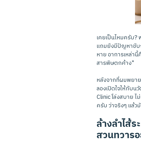
เคยเป็นไหมครับ? 
แถมยังมีปัญหาขับถ่
หาย อาการเหล่านี้
สารพิษตกค้าง"
หลังจากที่ผมพยายาม
ลองเปิดใจให้กับนว
Clinic โล่งสบาย ไม
ครับ ว่าจริงๆ แล้วม
ล้างลำไส้ร
สวนทวารอย