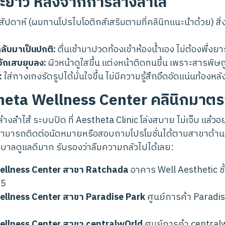
ะยาว หลังจากการล้างลำไส้
ัปดาห์ (ผมทานโปรไบโอติกส์เสริมตามที่คลินิกแนะนำด้วย) สิ่งท
ลับมาเป็นปกติ:
ตื่นเช้ามาปวดท้องเข้าห้องน้ำเอง ไม่ต้องพึ่ง
ักเสบยุบลง:
ผิวหน้าดูใสขึ้น แต่งหน้าติดทนขึ้น เพราะสารพิษ
:
ใส่กางเกงรัดรูปได้มั่นใจขึ้น ไม่มีความรู้สึกอึดอัดแน่นท้องหล
theta Wellness Center คลินิกมา
ว ล้างลำไส้ ระบบปิด ที่ Aestheta Clinic โล่งสบาย ไม่เจ็บ แล
ารถติดต่อนัดหมายหรือสอบถามโปรโมชั่นได้ตามสาขาด้านล่
บาลดูแลดีมาก รับรองว่าลืมความกลัวไปได้เลย:
ellness Center สาขา Ratchada
อาคาร Well Aesthetic ชั
75
llness Center สาขา Paradise Park
ศูนย์การค้า Paradis
llness Center สาขา centralwOrld
ศูนย์การค้า centralw