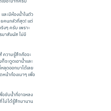
ได้เยอะมากครับ
 และมีห้องน้ำในตัว
ยคนกลัวที่สุด! แต่
 จริงๆ ครับ เพราะ
รมาสัมผัส ไม่มี
้ ความรู้สึกคือจะ
องก็จะดูดเอาน้ำและ
ี่หลุดออกมาได้เลย
น้าท้องเบาๆ เพื่อ
ื่อขับน้ำที่อาจหลง
่ไม่ได้รู้สึกมานาน