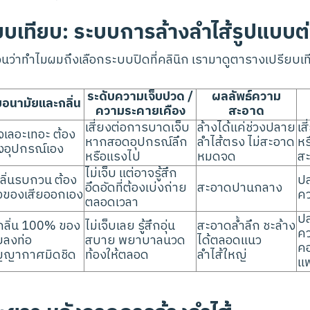
ยบเทียบ: ระบบการล้างลำไส้รูปแบบต
ดเจนว่าทำไมผมถึงเลือกระบบปิดที่คลินิก เรามาดูตารางเปรียบเ
ระดับความเจ็บปวด /
ผลลัพธ์ความ
ขอนามัยและกลิ่น
ความระคายเคือง
สะอาด
เสี่ยงต่อการบาดเจ็บ
ล้างได้แค่ช่วงปลาย
เส
จเลอะเทอะ ต้อง
หากสอดอุปกรณ์ลึก
ลำไส้ตรง ไม่สะอาด
หร
างอุปกรณ์เอง
หรือแรงไป
หมดจด
ส
ไม่เจ็บ แต่อาจรู้สึก
กลิ่นรบกวน ต้อง
ปล
อึดอัดที่ต้องเบ่งถ่าย
สะอาดปานกลาง
่งของเสียออกเอง
คว
ตลอดเวลา
ปล
้กลิ่น 100% ของ
ไม่เจ็บเลย รู้สึกอุ่น
สะอาดล้ำลึก ชะล้าง
คว
ยลงท่อ
สบาย พยาบาลนวด
ได้ตลอดแนว
คอ
ญญากาศมิดชิด
ท้องให้ตลอด
ลำไส้ใหญ่
แ