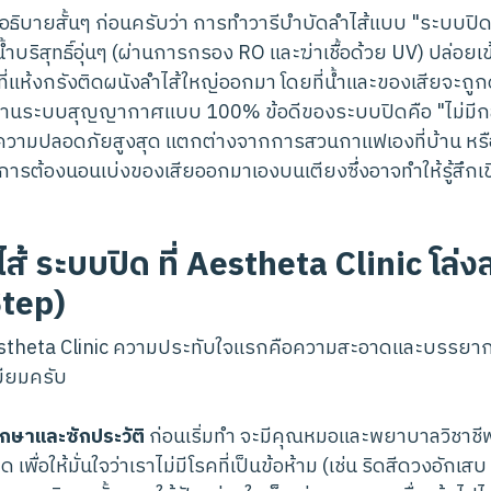
 ขออธิบายสั้นๆ ก่อนครับว่า การทำวารีบำบัดลำไส้แบบ "ระบบปิด
้ำบริสุทธิ์อุ่นๆ (ผ่านการกรอง RO และฆ่าเชื้อด้วย UV) ปล่อย
ี่แห้งกรังติดผนังลำไส้ใหญ่ออกมา โดยที่น้ำและของเสียจะถูก
่านระบบสุญญากาศแบบ 100% ข้อดีของระบบปิดคือ "ไม่มีกลิ่น
มีความปลอดภัยสูงสุด แตกต่างจากการสวนกาแฟเองที่บ้าน หร
ริการต้องนอนเบ่งของเสียออกมาเองบนเตียงซึ่งอาจทำให้รู้สึกเ
ำไส้ ระบบปิด ที่ Aestheta Clinic โล่ง
Step)
ี่ Aestheta Clinic ความประทับใจแรกคือความสะอาดและบรรยา
มียมครับ
รึกษาและซักประวัติ
ก่อนเริ่มทำ จะมีคุณหมอและพยาบาลวิชาชีพ
เพื่อให้มั่นใจว่าเราไม่มีโรคที่เป็นข้อห้าม (เช่น ริดสีดวงอักเส