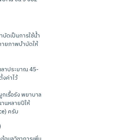
บัดเป็นการใช้น้ำ
ทำกายภาพบำบัดให้
้เวลาประมาณ 45-
้งค่าไว้
ูกเรื้อรัง พยาบาล
นานหลายปีให้
ce) ครับ
)
ข้อมูลวิชาการเพิ่ม