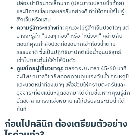
ปล่อยน้ำมีขนาดเล็กมาก (ประมาณปลายนิ้วก้อย)
และมีการชโลมเจลหล่อลื่นอย่างดี ทำให้ตอนใส่ไม่รู้
สึกเจ็บหรือแสบ
ความรู้สึกระหว่างทำ:
คุณจะไม่รู้สึกเจ็บปวดใดๆ แต่
อาจจะรู้สึก "มวลๆ ท้อง" หรือ "หน่วงๆ" คล้ายกับ
ตอนที่คุณกำลังปวดท้องอยากเข้าห้องน้ำตาม
ธรรมชาติ ซึ่งเป็นปฏิกิริยาปกติเมื่อน้ำอุ่นบริสุทธิ์
เข้าไปกระตุ้นให้ลำไส้บีบตัว
ดูแลโดยผู้เชี่ยวชาญ:
ตลอดระยะเวลา 45-60 นาที
จะมีพยาบาลวิชาชีพคอยควบคุมแรงดันน้ำ อุณหภูมิ
และนวดหน้าท้องเบาๆ เพื่อช่วยให้คราบตะกรันและ
อุจจาระที่ฝังแน่นหลุดออกมาได้ง่ายขึ้น หากคุณรู้สึก
อึดอัด สามารถแจ้งพยาบาลให้ปรับลดระดับน้ำได้
ทันที
ก่อนไปคลินิก ต้องเตรียมตัวอย่าง