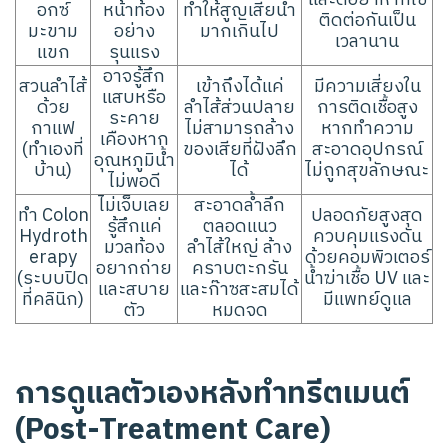
อกซ์
หน้าท้อง
ทำให้สูญเสียน้ำ
ติดต่อกันเป็น
มะขาม
อย่าง
มากเกินไป
เวลานาน
แขก
รุนแรง
อาจรู้สึก
สวนลำไส้
เข้าถึงได้แค่
มีความเสี่ยงใน
แสบหรือ
ด้วย
ลำไส้ส่วนปลาย
การติดเชื้อสูง
ระคาย
กาแฟ
ไม่สามารถล้าง
หากทำความ
เคืองหาก
(ทำเองที่
ของเสียที่ฝังลึก
สะอาดอุปกรณ์
อุณหภูมิน้ำ
บ้าน)
ได้
ไม่ถูกสุขลักษณะ
ไม่พอดี
ไม่เจ็บเลย
สะอาดล้ำลึก
ทำ Colon
ปลอดภัยสูงสุด
รู้สึกแค่
ตลอดแนว
Hydroth
ควบคุมแรงดัน
มวลท้อง
ลำไส้ใหญ่ ล้าง
erapy
ด้วยคอมพิวเตอร์
อยากถ่าย
คราบตะกรัน
(ระบบปิด
น้ำฆ่าเชื้อ UV และ
และสบาย
และก๊าซสะสมได้
ที่คลินิก)
มีแพทย์ดูแล
ตัว
หมดจด
การดูแลตัวเองหลังทำทรีตเมนต์
(Post-Treatment Care)