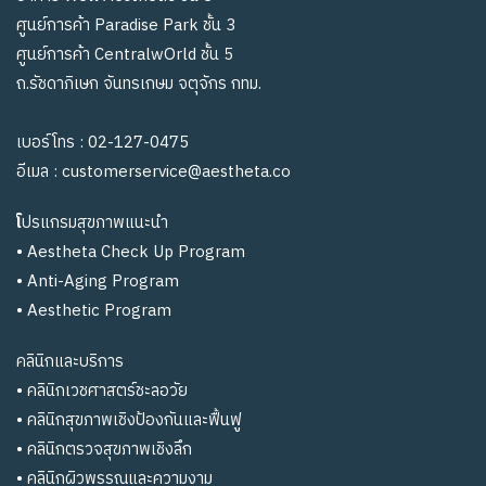
ศูนย์การค้า Paradise Park ชั้น 3
ศูนย์การค้า CentralwOrld ชั้น 5
ถ.รัชดาภิเษก จันทรเกษม จตุจักร กทม.
เบอร์โทร :
02-127-0475
อีเมล :
customerservice@aestheta.co
โ
ปรแกรมสุขภาพแนะนำ
•
Aestheta Check Up Program
•
Anti-Aging Program
•
Aesthetic Program
คลินิกและบริการ
•
คลินิกเวชศาสตร์ชะลอวัย
• คลินิกสุขภาพเชิงป้องกันและฟื้นฟู
•
คลินิกตรวจสุขภาพเชิงลึก
•
คลินิกผิวพรรณและความงาม