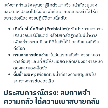
หลังจากทำเสร็จ คุณจะรู้สึกตัวเบาหวิว หน้าท้องยุบลง
และสมองปลอดโปร่งขึ้น เพื่อรักษาสมดุลของลำไส้ให้ดี
อย่างต่อเนื่อง ควรปฏิบัติตามนี้ครับ:
เติมโปรไบโอติกส์ (Probiotics):
รับประทานอาหาร
เสริมจุลินทรีย์ชนิดดี หรือโยเกิร์ตสูตรไม่มีน้ำตาล
เพื่อสร้างระบบนิเวศที่ดีในลำไส้ ป้องกันแบคทีเรีย
ก่อโรค
ทานอาหารย่อยง่าย:
ในวันแรกหลังทำ ควรทานอา
หารอ่อนๆ และเคี้ยวให้ละเอียด หลีกเลี่ยงอาหารหมัก
ดองและของเผ็ดจัด
ดื่มน้ำเยอะๆ:
เพื่อชดเชยน้ำที่ร่างกายสูญเสียไป
ระหว่างการขับของเสีย
ประสบการณ์ตรง: ลบภาพจำ
ความกลัว ได้ความเบาสบายกลับ