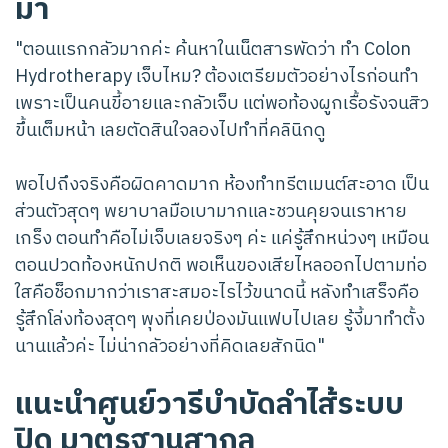
มา
"ตอนแรกกลัวมากค่ะ ค้นหาในเน็ตสารพัดว่า ทำ Colon
Hydrotherapy เจ็บไหม? ต้องเตรียมตัวอย่างไรก่อนทำ
เพราะเป็นคนขี้อายและกลัวเจ็บ แต่พอท้องผูกเรื้อรังจนสิว
ขึ้นเต็มหน้า เลยตัดสินใจลองไปทำที่คลินิกดู
พอไปถึงจริงคือผิดคาดมาก ห้องทำทรีตเมนต์สะอาด เป็น
ส่วนตัวสุดๆ พยาบาลมือเบามากและชวนคุยจนเราหาย
เกร็ง ตอนทำคือไม่เจ็บเลยจริงๆ ค่ะ แค่รู้สึกหน่วงๆ เหมือน
ตอนปวดท้องหนักปกติ พอเห็นของเสียไหลออกไปตามท่อ
ใสคือช็อกมากว่าเราสะสมอะไรไว้ขนาดนี้ หลังทำเสร็จคือ
รู้สึกโล่งท้องสุดๆ พุงที่เคยป่องมันแฟบไปเลย รู้งี้มาทำตั้ง
นานแล้วค่ะ ไม่น่ากลัวอย่างที่คิดเลยสักนิด"
แนะนำศูนย์วารีบำบัดลำไส้ระบบ
ปิด มาตรฐานสากล