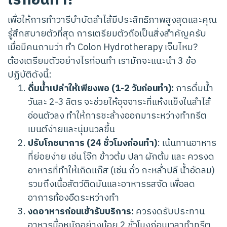
ไรก่อนทำ?
เพื่อให้การทำวารีบำบัดลำไส้มีประสิทธิภาพสูงสุดและคุณ
รู้สึกสบายตัวที่สุด การเตรียมตัวถือเป็นสิ่งสำคัญครับ
เมื่อมีคนถามว่า ทำ Colon Hydrotherapy เจ็บไหม?
ต้องเตรียมตัวอย่างไรก่อนทำ เรามักจะแนะนำ 3 ข้อ
ปฏิบัติดังนี้:
ดื่มน้ำเปล่าให้เพียงพอ (1-2 วันก่อนทำ):
การดื่มน้ำ
วันละ 2-3 ลิตร จะช่วยให้อุจจาระที่แห้งแข็งในลำไส้
อ่อนตัวลง ทำให้การชะล้างออกมาระหว่างทำทรีต
เมนต์ง่ายและนุ่มนวลขึ้น
ปรับโภชนาการ (24 ชั่วโมงก่อนทำ)
: เน้นทานอาหาร
ที่ย่อยง่าย เช่น โจ๊ก ข้าวต้ม ปลา ผักต้ม และ ควรงด
อาหารที่ทำให้เกิดแก๊ส (เช่น ถั่ว กะหล่ำปลี น้ำอัดลม)
รวมถึงเนื้อสัตว์ติดมันและอาหารรสจัด เพื่อลด
อาการท้องอืดระหว่างทำ
งดอาหารก่อนเข้ารับบริการ:
ควรงดรับประทาน
อาหารมื้อหนักอย่างน้อย 2 ชั่วโมงก่อนเวลาทำทรีต