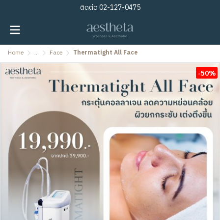
ติดต่อ
02-127-0475
Home
...
Face
Thermatight All Face
-50%