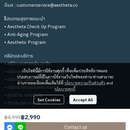
อีเมล :
customerservice@aestheta.co
โ
ปรแกรมสุขภาพแนะนำ
•
Aestheta Check Up Program
•
Anti-Aging Program
•
Aesthetic Program
คลินิกและบริการ
•
คลินิกเวชศาสตร์ชะลอวัย
เว็บไซต์นี้มีการใช้งานคุกกี้ เพื่อเพิ่มประสิทธิภาพและ
• คลินิกสุขภาพเชิงป้องกันและฟื้นฟู
ประสบการณ์ที่ดีในการใช้งานเว็บไซต์ของท่าน ท่านสามารถ
•
คลินิกตรวจสุขภาพเชิงลึก
อ่านรายละเอียดเพิ่มเติมได้ที่
นโยบายความเป็นส่วนตัว
and
•
คลินิกผิวพรรณและความงาม
นโยบายคุกกี้
•
ศูนย์ด้าน เซลล์บำบัด
Set Cookies
Accept All
• วิตามินเฉพาะบุคคล
฿2,990
฿4,990
2024 © Aestheta Wellness Center
Contact us