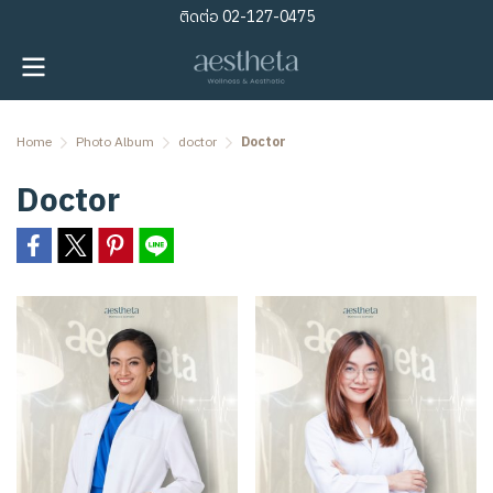
ติดต่อ
02-127-0475
Home
Photo Album
doctor
Doctor
Doctor