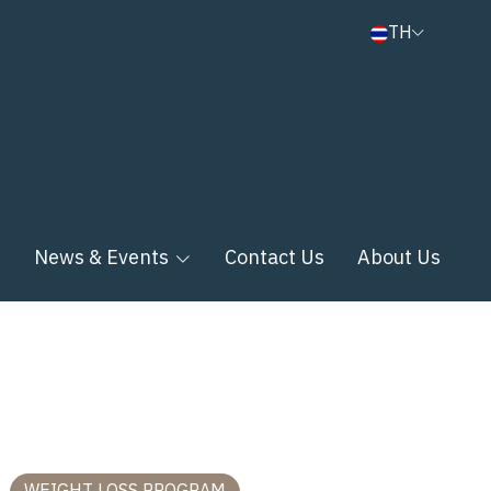
TH
n
News & Events
Contact Us
About Us