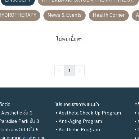
EMSCULPT
HYPERBARIC OXYGEN THERAPY (HBOT)
HYDROTHERAPY
News & Events
Health Corner
A
ไม่พบเนื้อหา
1
ิดต่อ
โ
ปรแกรมสุขภาพแนะนำ
คล
Aesthetic ชั้น 3
•
Aestheta Check Up Program
•
Paradise Park ชั้น 3
•
Anti-Aging Program
• 
 CentralwOrld ชั้น 5
•
Aesthetic Program
•
ก จันทรเกษม จตุจักร กทม.
•