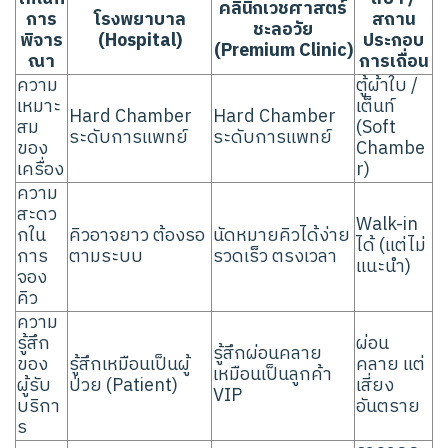
คลินิกเวชศาสตร์
การ
โรงพยาบาล
สถาน
ชะลอวัย
พิจาร
(Hospital)
ประกอบ
(Premium Clinic)
ณา
การเถื่อน
ความ
ตู้ผ้าใบ /
เหมาะ
เต็นท์
Hard Chamber
Hard Chamber
สม
(Soft
ระดับการแพทย์
ระดับการแพทย์
ของ
Chambe
เครื่อง
r)
ความ
สะดว
Walk-in
กใน
คิวอาจยาว ต้องรอ
นัดหมายคิวได้ง่าย
ได้ (แต่ไม่
การ
ตามระบบ
รวดเร็ว ตรงเวลา
แนะนำ)
จอง
คิว
ความ
รู้สึก
ผ่อน
รู้สึกผ่อนคลาย
ของ
รู้สึกเหมือนเป็นผู้
คลาย แต่
เหมือนเป็นลูกค้า
ผู้รับ
ป่วย (Patient)
เสี่ยง
VIP
บริกา
อันตราย
ร