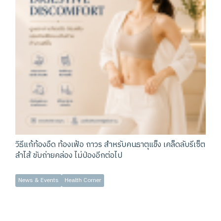
วิธีแก้ท้องอืด ท้องเฟ้อ ถาวร สำหรับคนธาตุแข็ง เคล็ดลับรีเซ็ต
ลำไส้ ขับถ่ายคล่อง ไม่ป่องอีกต่อไป
News & Events
Health Corner