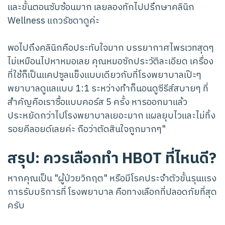
และขั้นตอนซับซ้อนมาก เลยลองทักไปปรึกษาคลินิก
Wellness แถวรัชดาดูค่ะ
พอไปถึงคลินิกคือประทับใจมาก บรรยากาศไพรเวทสุดๆ
ไม่เหมือนไปหาหมอเลย คุณหมอซักประวัติละเอียด เครื่อง
ที่ใช้ก็เป็นแคปซูลแข็งแบบเดียวกับที่โรงพยาบาลเป๊ะๆ
พยาบาลดูแลแบบ 1:1 ระหว่างทำก็นอนดูซีรีส์สบายๆ ที่
สำคัญคือเราซื้อแบบคอร์ส 5 ครั้ง หารออกมาแล้ว
ประหยัดกว่าไปโรงพยาบาลเยอะมาก แผลยุบไวและไม่ทิ้ง
รอยคีลอยด์เลยค่ะ ถือว่าตัดสินใจถูกมากๆ"
สรุป: ควรเลือกทำ HBOT ที่ไหนดี?
หากคุณเป็น "ผู้ป่วยวิกฤต" หรือมีโรคประจำตัวขั้นรุนแรง
การรับบริการที่ โรงพยาบาล คือทางเลือกที่ปลอดภัยที่สุด
ครับ