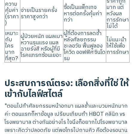
ราคาถูก
ความ
ซื้อเป็นแพ็กเกจ
มาก แต่
คุ้มค่า
จ่ายเป็นรายครั้ง
หารต่อครั้งคุ้มค่า
หวังผล
(ราคา
ราคาสูงกว่า
กว่า
การรักษา
)
ไม่ได้
เหมาะ
ผู้ที่ต้องการลดช้ำ
ผู้ป่วยหนัก แผลเบา
กับ
หลังศัลยกรรม
ไม่แนะนำ
หวานรุนแรง แผล
ใคร
ชะลอวัย ฟื้นฟูลอง
ให้ใช้เพื่อ
ฉายรังสี หรือผู้ที่มี
มาก
โควิด ออฟฟิศซินโด
การรักษา
โรคแทรกซ้อนเยอะ
ที่สุด?
รม
ประสบการณ์ตรง: เลือกสิ่งที่ใช่ ให้
เข้ากับไลฟ์สไตล์
"ตอนไปทำศัลยกรรมหน้าอกมา แผลช้ำและบวมหนักมาก
ค่ะ ตอนแรกก็หาข้อมูล เปรียบเทียบทำ HBOT คลินิก vs
โรงพยาบาล ต่างกันอย่างไร ใจนึงก็อยากไปโรงพยาบาล
เพราะคิดว่าปลอดภัย แต่พอโทรไปถามคิว คือต้องรอนาน