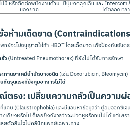
ไม่มี หรือติดต่อพนักงานด้าน
มีปุ่มกดฉุกเฉิน และ Intercom
นอกยาก
ได้ตลอดเวลา
มีข้อห้ามเด็ดขาด (Contraindications
่แพทย์จะไม่อนุญาตให้ทำ HBOT โดยเด็ดขาด เพื่อป้องกันอันตรา
รั่ว
(Untreated Pneumothorax) ที่ยังไม่ได้รับการรักษา
ับประทานยาเคมีบำบัดบางชนิด
(เช่น Doxorubicin, Bleomycin)
หอบหืดรุนแรงที่ยังคุมอาการไม่ได้
์ตรง: เปลี่ยนความกลัวเป็นความผ
วที่แคบ (Claustrophobia) และมีแอบหาข้อมูลว่า ตู้อบออกซิเจ
างเคียงหรือไม่ ก็เลยยิ่งกังวลว่าจะปวดหูหรือทนไม่ได้ แต่เ
ลยตัดสินใจไปคลินิกแพทย์เฉพาะทาง