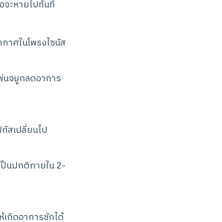
้อจะหายไปทันที
น อากาศในโพรงไซนัส
ยาพ่นจมูกลดอาการ
กัสเปลี่ยนไป
เป็นปกติภายใน 2-
ห้เกิดอาการชักได้