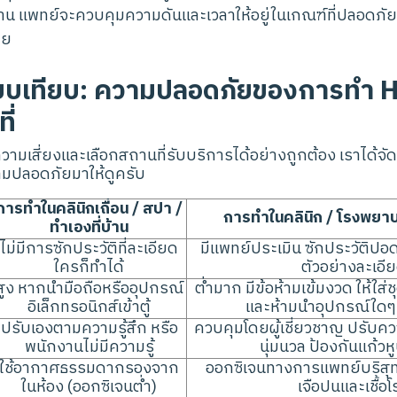
าน แพทย์จะควบคุมความดันและเวลาให้อยู่ในเกณฑ์ที่ปลอดภั
ลย
ยบเทียบ: ความปลอดภัยของการทำ 
ี่
นความเสี่ยงและเลือกสถานที่รับบริการได้อย่างถูกต้อง เราได้
มปลอดภัยมาให้ดูครับ
การทำในคลินิกเถื่อน / สปา /
การทำในคลินิก / โรงพย
ทำเองที่บ้าน
ไม่มีการซักประวัติที่ละเอียด
มีแพทย์ประเมิน ซักประวัติปอ
ใครก็ทำได้
ตัวอย่างละเอี
สูง หากนำมือถือหรืออุปกรณ์
ต่ำมาก มีข้อห้ามเข้มงวด ให้
อิเล็กทรอนิกส์เข้าตู้
และห้ามนำอุปกรณ์ใดๆ เ
ปรับเองตามความรู้สึก หรือ
ควบคุมโดยผู้เชี่ยวชาญ ปรับคว
พนักงานไม่มีความรู้
นุ่มนวล ป้องกันแก้วห
ใช้อากาศธรรมดากรองจาก
ออกซิเจนทางการแพทย์บริสุทธิ
ในห้อง (ออกซิเจนต่ำ)
เจือปนและเชื้อ