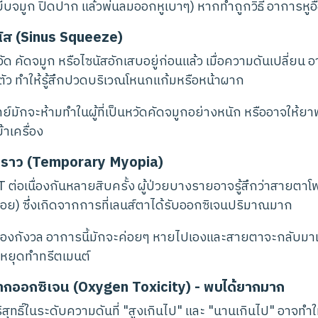
บจมูก ปิดปาก แล้วพ่นลมออกหูเบาๆ) หากทำถูกวิธี อาการหูอื
ัส (Sinus Squeeze)
วัด คัดจมูก หรือไซนัสอักเสบอยู่ก่อนแล้ว เมื่อความดันเปลี่ย
ัว ทำให้รู้สึกปวดบริเวณโหนกแก้มหรือหน้าผาก
์มักจะห้ามทำในผู้ที่เป็นหวัดคัดจมูกอย่างหนัก หรืออาจให้
้าเครื่อง
่วคราว (Temporary Myopia)
่อเนื่องกันหลายสิบครั้ง ผู้ป่วยบางรายอาจรู้สึกว่าสายตาโฟ
น้อย) ซึ่งเกิดจากการที่เลนส์ตาได้รับออกซิเจนปริมาณมาก
ต้องกังวล อาการนี้มักจะค่อยๆ หายไปเองและสายตาจะกลับมา
งหยุดทำทรีตเมนต์
จากออกซิเจน (Oxygen Toxicity) - พบได้ยากมาก
ุทธิ์ในระดับความดันที่ "สูงเกินไป" และ "นานเกินไป" อาจทำใ