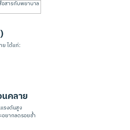
 สื่อสารกับพยาบาล
)
ย ได้แก่:
่อนคลาย
นแรงดันสูง
พราะอยากลดรอยช้ำ