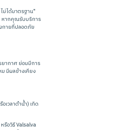
ี่ไม่ได้มาตรฐาน"
ล" หากคุณรับบริการ
างกายที่ปลอดภัย
รรยากาศ ย่อมมีการ
หม มีผลข้างเคียง
รือเวลาดำน้ำ) เกิด
หรือวิธี Valsalva