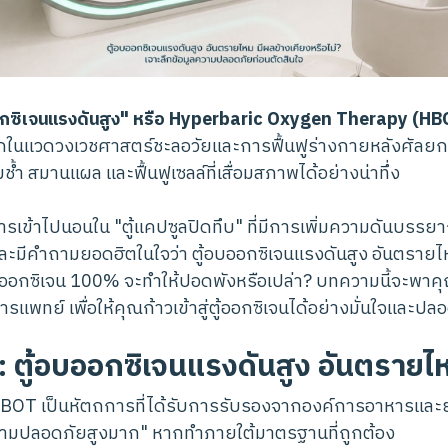
อกซิเจนแรงดันสูง" หรือ Hyperbaric Oxygen Therapy (HB
กในแวดวงเวชศาสตร์ชะลอวัยและการฟื้นฟูร่างกายหลังศัลย
้ำ สมานแผล และฟื้นฟูเซลล์ที่เสื่อมสภาพได้อย่างน่าทึ่ง
งการเข้าไปนอนใน "ตู้แคปซูลปิดทึบ" ที่มีการเพิ่มความดันบร
ะมีคำถามยอดฮิตในใจว่า ตู้อบออกซิเจนแรงดันสูง อันตรายไห
มออกซิเจน 100% จะทำให้ปอดพังหรือเปล่า? บทความนี้จะพ
แพทย์ เพื่อให้คุณก้าวเข้าสู่ตู้ออกซิเจนได้อย่างมั่นใจและปลอ
จ: ตู้อบออกซิเจนแรงดันสูง อันตรายไ
OT เป็นหัตถการที่ได้รับการรับรองจากองค์การอาหารและ
ความปลอดภัยสูงมาก" หากทำภายใต้มาตรฐานที่ถูกต้อง