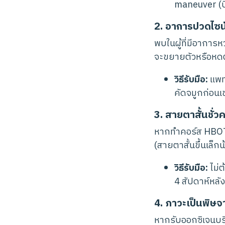
maneuver (บี
2. อาการปวดไซน
พบในผู้ที่มีอาการห
จะขยายตัวหรือหดต
วิธีรับมือ:
แพทย
คัดจมูกก่อนเข
3. สายตาสั้นชั
หากทำคอร์ส HBOT ต
(สายตาสั้นขึ้นเล็ก
วิธีรับมือ:
ไม่
4 สัปดาห์หลั
4. ภาวะเป็นพิษ
หากรับออกซิเจนบริส