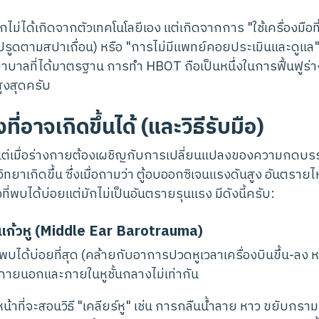
ไม่ได้เกิดจากตัวเทคโนโลยีเอง แต่เกิดจากการ "ใช้เครื่องมือท
นท์ซิปรูดตามสปาเถื่อน) หรือ "การไม่มีแพทย์คอยประเมินและดูแ
าบาลที่ได้มาตรฐาน การทำ HBOT ถือเป็นหนึ่งในการฟื้นฟูร่
ูงสุดครับ
ี่อาจเกิดขึ้นได้ (และวิธีรับมือ)
แต่เมื่อร่างกายต้องเผชิญกับการเปลี่ยนแปลงของความกดบ
าเกิดขึ้น ซึ่งเมื่อถามว่า ตู้อบออกซิเจนแรงดันสูง อันตรายไ
งที่พบได้บ่อยแต่มักไม่เป็นอันตรายรุนแรง มีดังนี้ครับ:
วดแก้วหู (Middle Ear Barotrauma)
ที่พบได้บ่อยที่สุด (คล้ายกับอาการปวดหูเวลาเครื่องบินขึ้น-ลง ห
ภายนอกและภายในหูชั้นกลางไม่เท่ากัน
หน้าที่จะสอนวิธี "เคลียร์หู" เช่น การกลืนน้ำลาย หาว ขยับกราม 