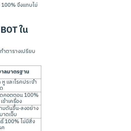
ย 100% จึงแทบไม่
HBOT ใน
จัดทำตารางเปรียบ
าบาลมาตรฐาน
ด หู และโรคประจำ
ยด
ใส่ชุดคอตตอน 100%
ข้าเครื่อง
ามดันขึ้น-ลงอย่าง
ูบาดเจ็บ
์ 100% ไม่มีสิ่ง
โรค