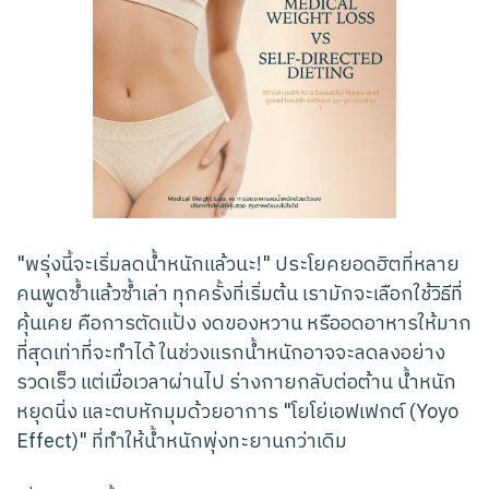
"พรุ่งนี้จะเริ่มลดน้ำหนักแล้วนะ!" ประโยคยอดฮิตที่หลาย
คนพูดซ้ำแล้วซ้ำเล่า ทุกครั้งที่เริ่มต้น เรามักจะเลือกใช้วิธีที่
คุ้นเคย คือการตัดแป้ง งดของหวาน หรืออดอาหารให้มาก
ที่สุดเท่าที่จะทำได้ ในช่วงแรกน้ำหนักอาจจะลดลงอย่าง
รวดเร็ว แต่เมื่อเวลาผ่านไป ร่างกายกลับต่อต้าน น้ำหนัก
หยุดนิ่ง และตบหักมุมด้วยอาการ "โยโย่เอฟเฟกต์ (Yoyo
Effect)" ที่ทำให้น้ำหนักพุ่งทะยานกว่าเดิม