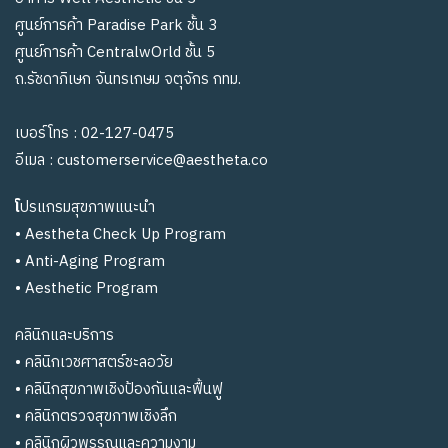
ศูนย์การค้า Paradise Park ชั้น 3
ศูนย์การค้า CentralwOrld ชั้น 5
ถ.รัชดาภิเษก จันทรเกษม จตุจักร กทม.
เบอร์โทร :
02-127-0475
อีเมล :
customerservice@aestheta.co
โ
ปรแกรมสุขภาพแนะนำ
•
Aestheta Check Up Program
•
Anti-Aging Program
•
Aesthetic Program
คลินิกและบริการ
•
คลินิกเวชศาสตร์ชะลอวัย
• คลินิกสุขภาพเชิงป้องกันและฟื้นฟู
•
คลินิกตรวจสุขภาพเชิงลึก
•
คลินิกผิวพรรณและความงาม