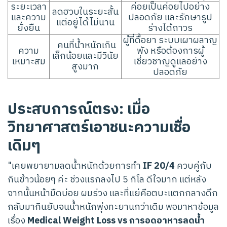
ระยะเวลา
ค่อยเป็นค่อยไปอย่าง
ลดฮวบในระยะสั้น
และความ
ปลอดภัย และรักษารูป
แต่อยู่ได้ไม่นาน
ยั่งยืน
ร่างได้ถาวร
ผู้ที่ดื้อยา ระบบเผาผลาญ
คนที่น้ำหนักเกิน
ความ
พัง หรือต้องการผู้
เล็กน้อยและมีวินัย
เหมาะสม
เชี่ยวชาญดูแลอย่าง
สูงมาก
ปลอดภัย
ประสบการณ์ตรง: เมื่อ
วิทยาศาสตร์เอาชนะความเชื่อ
เดิมๆ
"เคยพยายามลดน้ำหนักด้วยการทำ
IF 20/4
ควบคู่กับ
กินข้าวน้อยๆ ค่ะ ช่วงแรกลงไป 5 กิโล ดีใจมาก แต่หลัง
จากนั้นหน้ามืดบ่อย ผมร่วง และที่แย่คือตบะแตกกลางดึก
กลับมากินยับจนน้ำหนักพุ่งทะยานกว่าเดิม พอมาหาข้อมูล
เรื่อง
Medical Weight Loss vs การอดอาหารลดน้ำ