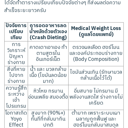
ได้จัดทำตารางเปรียบเทียบปัจจัยต่างๆ ที่ส่งผลต่อความ
สำเร็จระยะยาวครับ
ปัจจัยการ
การอดอาหารลด
Medical Weight Loss
เปรียบ
น้ำหนักด้วยตัวเอง
(ดูแลโดยแพทย์)
เทียบ
(Crash Dieting)
การ
คาดเดาเอาเอง ทำ
ตรวจผลเลือด ฮอร์โมน
วิเคราะห์
ตามสูตรใน
และองค์ประกอบร่างกาย
ปัญหา
อินเทอร์เน็ต
(Body Composition)
ร่างกาย
สิ่งที่หาย
น้ำ และ มวลกล้าม
ไขมันส่วนเกิน (รักษามวล
ไปจาก
เนื้อ (ไขมันลดน้อย
กล้ามเนื้อไว้ได้)
ร่างกาย
มาก)
ความรู้สึก
หิวโหย ทรมาน
อิ่มสบาย ไม่ทรมาน มี
ระหว่าง
อ่อนเพลีย สมองตื้อ
พลังงานสดใส ร่างกายไม่
เข้า
เครียด
โปรแกรม
โอกาสเกิด
สูงมาก (90%+)
ต่ำมาก เพราะระบบเผา
Yoyo
ทันทีที่กลับมากิน
ผลาญถูกฟื้นฟู และ
Effect
ปกติ
ฮอร์โมนกลับมาสมดุล