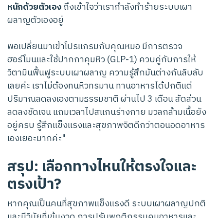
หนักด้วยตัวเอง
ถึงเข้าใจว่าเรากำลังทำร้ายระบบเผา
ผลาญตัวเองอยู่
พอเปลี่ยนมาเข้าโปรแกรมกับคุณหมอ มีการตรวจ
ฮอร์โมนและใช้ปากกาคุมหิว (GLP-1) ควบคู่กับการให้
วิตามินฟื้นฟูระบบเผาผลาญ ความรู้สึกมันต่างกันลิบลับ
เลยค่ะ เราไม่ต้องทนหิวทรมาน ทานอาหารได้ปกติแต่
ปริมาณลดลงเองตามธรรมชาติ ผ่านไป 3 เดือน สัดส่วน
ลดลงชัดเจน แถมเวลาไปสแกนร่างกาย มวลกล้ามเนื้อยัง
อยู่ครบ รู้สึกแข็งแรงและสุขภาพจิตดีกว่าตอนอดอาหาร
เองเยอะมากค่ะ"
สรุป: เลือกทางไหนให้ตรงใจและ
ตรงเป้า?
หากคุณเป็นคนที่สุขภาพแข็งแรงดี ระบบเผาผลาญปกติ
และมีวินัยที่เข้มงวด การปรับพฤติกรรมคุมอาหารและ