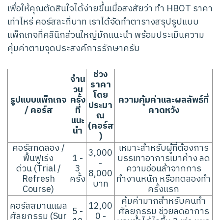
เพื่อให้คุณตัดสินใจได้ง่ายขึ้นเมื่อสงสัยว่า ทำ HBOT ราคา
เท่าไหร่ คอร์สละกี่บาท เราได้จัดทำตารางสรุปรูปแบบ
แพ็กเกจที่คลินิกส่วนใหญ่มักแนะนำ พร้อมประเมินความ
คุ้มค่าตามจุดประสงค์การรักษาครับ
ช่วง
จำน
ราคา
วน
โดย
รูปแบบแพ็กเกจ
ครั้ง
ความคุ้มค่าและผลลัพธ์ที่
ประมา
/ คอร์ส
ที่
คาดหวัง
ณ
แนะ
(คอร์ส
นำ
)
คอร์สทดลอง /
เหมาะสำหรับผู้ที่ต้องการ
3,000
ฟื้นฟูเร่ง
1 -
บรรเทาอาการเมาค้าง ลด
-
ด่วน (Trial /
3
ความอ่อนล้าจากการ
8,000
Refresh
ครั้ง
ทำงานหนัก หรือทดลองทำ
บาท
Course)
ครั้งแรก
คุ้มค่ามากสำหรับคนทำ
คอร์สสมานแผล
12,00
5 -
ศัลยกรรม ช่วยลดอาการ
ศัลยกรรม (Sur
0 -