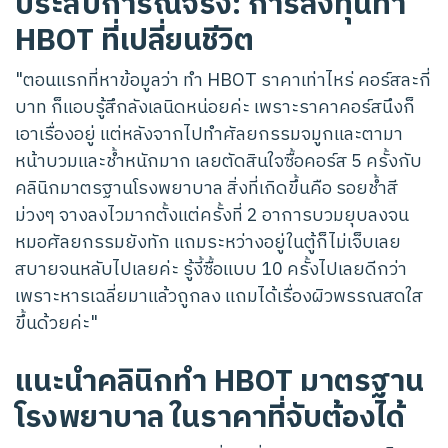
ประสบการณ์จริง: การลงทุนทำ
HBOT ที่เปลี่ยนชีวิต
"ตอนแรกที่หาข้อมูลว่า ทำ HBOT ราคาเท่าไหร่ คอร์สละกี่
บาท ก็แอบรู้สึกลังเลนิดหน่อยค่ะ เพราะราคาคอร์สนึงก็
เอาเรื่องอยู่ แต่หลังจากไปทำศัลยกรรมจมูกและตามา
หน้าบวมและช้ำหนักมาก เลยตัดสินใจซื้อคอร์ส 5 ครั้งกับ
คลินิกมาตรฐานโรงพยาบาล สิ่งที่เกิดขึ้นคือ รอยช้ำสี
ม่วงๆ จางลงไวมากตั้งแต่ครั้งที่ 2 อาการบวมยุบลงจน
หมอศัลยกรรมยังทัก แถมระหว่างอยู่ในตู้ก็ไม่เจ็บเลย
สบายจนหลับไปเลยค่ะ รู้งี้ซื้อแบบ 10 ครั้งไปเลยดีกว่า
เพราะหารเฉลี่ยมาแล้วถูกลง แถมได้เรื่องผิวพรรณสดใส
ขึ้นด้วยค่ะ"
แนะนำคลินิกทำ HBOT มาตรฐาน
โรงพยาบาล ในราคาที่จับต้องได้