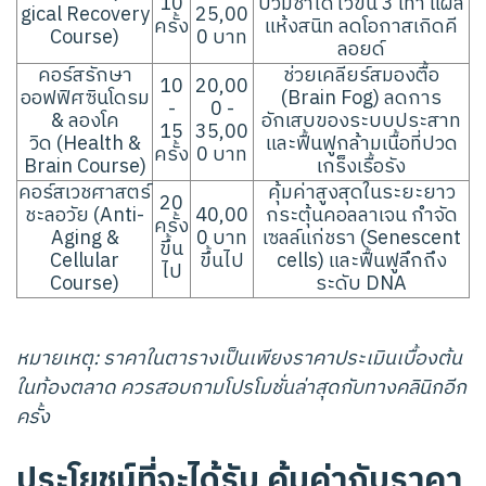
10
บวมช้ำได้ไวขึ้น 3 เท่า แผล
gical Recovery
25,00
ครั้ง
แห้งสนิท ลดโอกาสเกิดคี
Course)
0 บาท
ลอยด์
คอร์สรักษา
ช่วยเคลียร์สมองตื้อ
10
20,00
ออฟฟิศซินโดรม
(Brain Fog) ลดการ
-
0 -
& ลองโค
อักเสบของระบบประสาท
15
35,00
วิด (Health &
และฟื้นฟูกล้ามเนื้อที่ปวด
ครั้ง
0 บาท
Brain Course)
เกร็งเรื้อรัง
คอร์สเวชศาสตร์
คุ้มค่าสูงสุดในระยะยาว
20
ชะลอวัย (Anti-
40,00
กระตุ้นคอลลาเจน กำจัด
ครั้ง
Aging &
0 บาท
เซลล์แก่ชรา (Senescent
ขึ้น
Cellular
ขึ้นไป
cells) และฟื้นฟูลึกถึง
ไป
Course)
ระดับ DNA
หมายเหตุ: ราคาในตารางเป็นเพียงราคาประเมินเบื้องต้น
ในท้องตลาด ควรสอบถามโปรโมชั่นล่าสุดกับทางคลินิกอีก
ครั้ง
ประโยชน์ที่จะได้รับ คุ้มค่ากับราคา