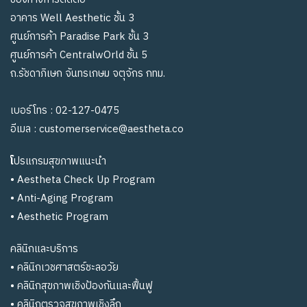
อาคาร Well Aesthetic ชั้น 3
ศูนย์การค้า Paradise Park ชั้น 3
ศูนย์การค้า CentralwOrld ชั้น 5
ถ.รัชดาภิเษก จันทรเกษม จตุจักร กทม.
เบอร์โทร :
02-127-0475
อีเมล :
customerservice@aestheta.co
โ
ปรแกรมสุขภาพแนะนำ
•
Aestheta Check Up Program
•
Anti-Aging Program
•
Aesthetic Program
คลินิกและบริการ
•
คลินิกเวชศาสตร์ชะลอวัย
• คลินิกสุขภาพเชิงป้องกันและฟื้นฟู
•
คลินิกตรวจสุขภาพเชิงลึก