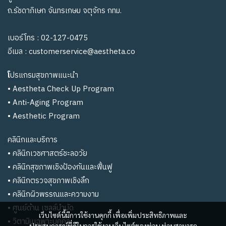
ถ.รัชดาภิเษก จันทรเกษม จตุจักร กทม.
เบอร์โทร :
02-127-0475
อีเมล :
customerservice@aestheta.co
โ
ปรแกรมสุขภาพแนะนำ
•
Aestheta Check Up Program
•
Anti-Aging Program
•
Aesthetic Program
คลินิกและบริการ
•
คลินิกเวชศาสตร์ชะลอวัย
• คลินิกสุขภาพเชิงป้องกันและฟื้นฟู
•
คลินิกตรวจสุขภาพเชิงลึก
•
คลินิกผิวพรรณและความงาม
•
ศูนย์ด้าน เซลล์บำบัด
เว็บไซต์นี้มีการใช้งานคุกกี้ เพื่อเพิ่มประสิทธิภาพและ
• วิตามินเฉพาะบุคคล
ประสบการณ์ที่ดีในการใช้งานเว็บไซต์ของท่าน ท่านสามารถ