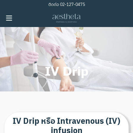
ติดต่อ
02-127-0475
IV Drip
I
V
D
r
i
p
ห
รื
อ
I
n
t
r
a
v
e
n
o
u
s
(
I
V
)
i
n
f
u
s
i
o
n