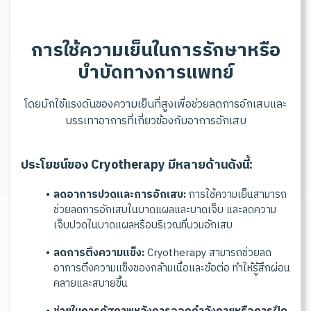
ก
า
ร
ใ
ช้
ค
ว
า
ม
เ
ย็
น
ใ
น
ก
า
ร
รั
ก
ษ
า
ห
รื
อ
บำ
บั
ด
ท
า
ง
ก
า
ร
แ
พ
ท
ย์
โ
ด
ย
มั
ก
ใ
ช้
แ
ร
ง
ดั
น
ข
อ
ง
ค
ว
า
ม
เ
ย็
น
ที่
สู
ง
เ
พื่
อ
ช่
ว
ย
ล
ด
ก
า
ร
อั
ก
เ
ส
บ
แ
ล
ะ
บ
ร
ร
เ
ท
า
อ
า
ก
า
ร
ที่
เ
กี่
ย
ว
ข้
อ
ง
กั
บ
อ
า
ก
า
ร
อั
ก
เ
ส
บ
ป
ร
ะ
โ
ย
ช
น์
ข
อ
ง
C
r
y
o
t
h
e
r
a
p
y
มี
ห
ล
า
ย
ด้
า
น
ดั
ง
นี้
:
ลดอาการปวดและการอักเสบ:
การใช้ความเย็นสามารถ
ช่วยลดการอักเสบในบาดแผลและบาดเจ็บ และลดความ
เจ็บปวดในบาดแผลหรือบริเวณที่บวมอักเสบ
ลดการตึงความแข็ง:
Cryotherapy สามารถช่วยลด
อาการตึงความแข็งของกล้ามเนื้อและข้อต่อ ทำให้รู้สึกผ่อน
คลายและสบายขึ้น